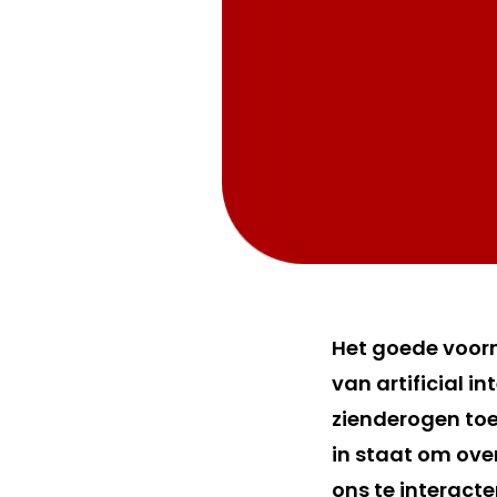
Het goede voorn
van artificial i
zienderogen toe
in staat om ove
ons te interact