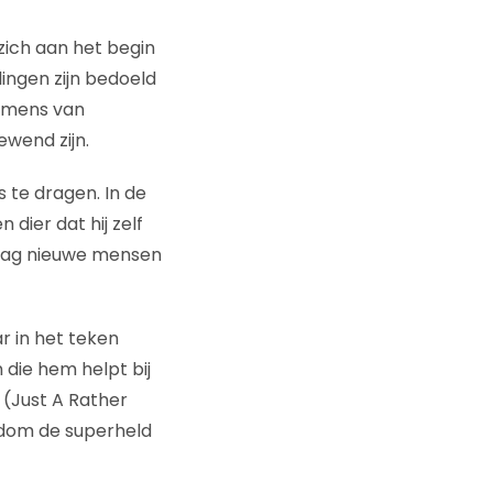
zich aan het begin
lingen zijn bedoeld
nemens van
wend zijn.
s te dragen. In de
 dier dat hij zelf
 dag nieuwe mensen
 in het teken
 die hem helpt bij
s (Just A Rather
ondom de superheld