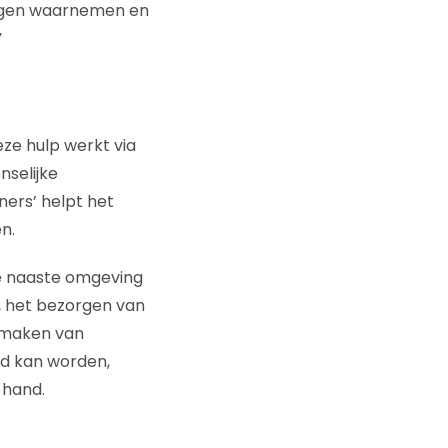
kingen waarnemen en
”
eze hulp werkt via
selijke
ners’ helpt het
n.
 je naaste omgeving
, het bezorgen van
t maken van
ld kan worden,
 hand.