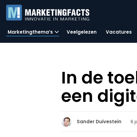
Marketingthema’s
Veelgelezen
Vacatures
In de to
een digit
6 j
Sander Duivestein