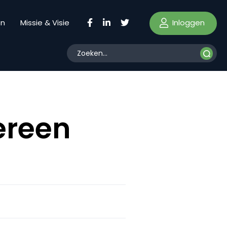
Inloggen
en
Missie & Visie
ereen