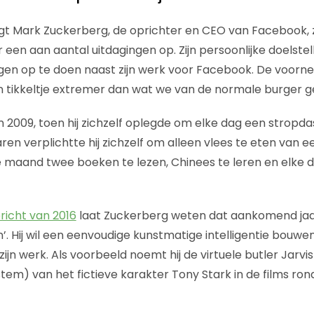
egt Mark Zuckerberg, de oprichter en CEO van Facebook, 
 een aan aantal uitdagingen op. Zijn persoonlijke doelstel
gen op te doen naast zijn werk voor Facebook. De voor
n tikkeltje extremer dan wat we van de normale burger ge
n 2009, toen hij zichzelf oplegde om elke dag een stropda
en verplichtte hij zichzelf om alleen vlees te eten van een
e maand twee boeken te lezen, Chinees te leren en elke
ericht van 2016
laat Zuckerberg weten dat aankomend jaar
n’. Hij wil een eenvoudige kunstmatige intelligentie bouwen
ijn werk. Als voorbeeld noemt hij de virtuele butler Jarvi
ystem) van het fictieve karakter Tony Stark in de films r