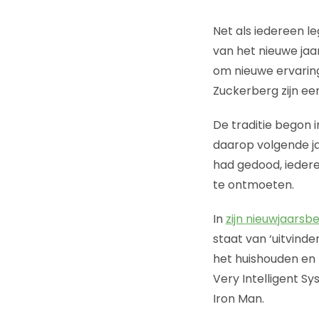
Net als iedereen l
van het nieuwe jaar
om nieuwe ervarin
Zuckerberg zijn ee
De traditie begon i
daarop volgende jar
had gedood, ieder
te ontmoeten.
In
zijn nieuwjaarsb
staat van ‘uitvinde
het huishouden en z
Very Intelligent S
Iron Man.