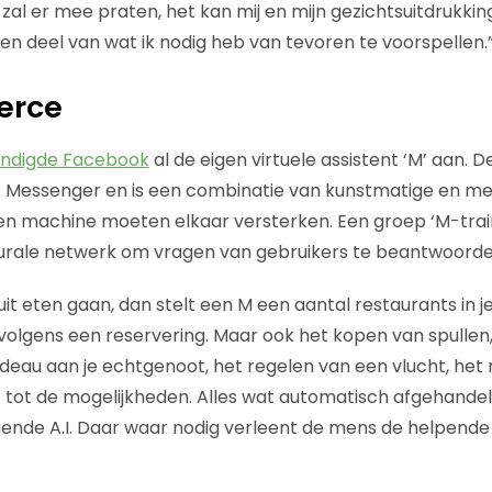
zal er mee praten, het kan mij en mijn gezichtsuitdruk
een deel van wat ik nodig heb van tevoren te voorspellen.
erce
kondigde Facebook
al de eigen virtuele assistent ‘M’ aan. D
 Messenger en is een combinatie van kunstmatige en men
s en machine moeten elkaar versterken. Een groep ‘M-trai
urale netwerk om vragen van gebruikers te beantwoorde
 uit eten gaan, dan stelt een M een aantal restaurants in
olgens een reservering. Maar ook het kopen van spullen
deau aan je echtgenoot, het regelen van een vlucht, he
 tot de mogelijkheden. Alles wat automatisch afgehande
gende A.I. Daar waar nodig verleent de mens de helpende