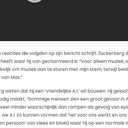
 reacties die volgden op zijn bericht schrijft Zuckerberg da
eeft waar hij van gecharmeerd is: “Voor alleen muziek, i
elijk om muziek aan te sturen met mijn stem, terwijl beid
 van Max.”
weten dat hij een ‘vriendelijke A.I.’ wil bouwen. Hij gelooft 
ig maakt. “Sommige mensen zien een groot gevaar in A.I.
eel minder waarschijnlijk dan rampen als gevolg van ep
t we A.I. zo kunnen vormen dat het voor ons werkt en ons
s ‘een persoon’ van vlees en bloed waar hij op een normal