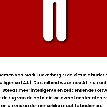
emen van Mark Zuckerberg? Een virtuele butler
ntelligence (A.I.). De snelheid waarmee A.I. zich o
. Steeds meer intelligente en zelfdenkende softw
r de rug van de data die we overal achterlaten z
eren en ons op de menselijke maat te bedienen.