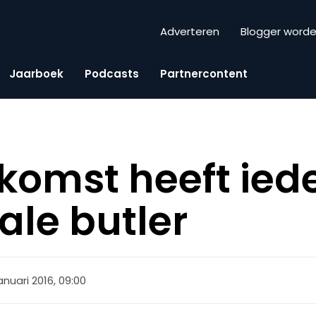
Adverteren
Blogger word
Jaarboek
Podcasts
Partnercontent
ekomst heeft ied
ale butler
anuari 2016, 09:00