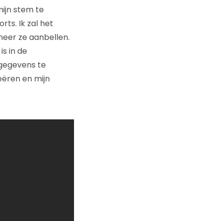
mijn stem te
ts. Ik zal het
neer ze aanbellen.
s in de
 gegevens te
eëren en mijn