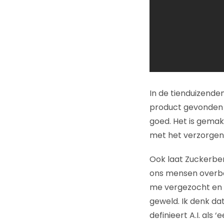
In de tienduizenden
product gevonden h
goed. Het is gemakk
met het verzorgen
Ook laat Zuckerberg 
ons mensen overbod
me vergezocht en v
geweld. Ik denk da
definieert A.I. al