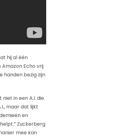
t hij al één
s Amazon Echo vrij
e handen bezig zijn
niet in een A.I. die
, maar dat lijkt
idemieën en
 helpt.” Zuckerberg
e manier mee kan