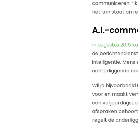
communiceren: “Ik 
het is in staat om 
A.I.-comm
In augustus 2015 
de berichtendienst
intelligentie. Men
achterliggende ne
Wil je bijvoorbeeld
voor en maakt verv
een verjaardagsca
afspraken behoort
regelt de onderlig