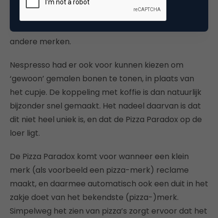
vaker
alleen
jouw merk opnoemen, en niet een
ander merk. Een asset die hoog scoort op uniekheid
hoeft haar herkenbaarheid niet te delen met
andere merken.
Nespresso had er ook voor kunnen kiezen om
‘gewoon’ gemalen bonen te tonen, in plaats van
het cupje. De koppeling met koffie is dan natuurlijk
bijzonder snel gemaakt. Het nadeel daarvan is dat
dit niet heel uniek is, en dat de Pizza Paradox op de
loer ligt.
De Pizza Paradox komt voor wanneer een klein
merk (als voorbeeld een pizza-merk) reclame
maakt, en daarmee automatisch ook een duit in het
zakje doet van het bekendste (pizza-)merk.
Simpelweg het zien van pizza’s zorgt ervoor dat het