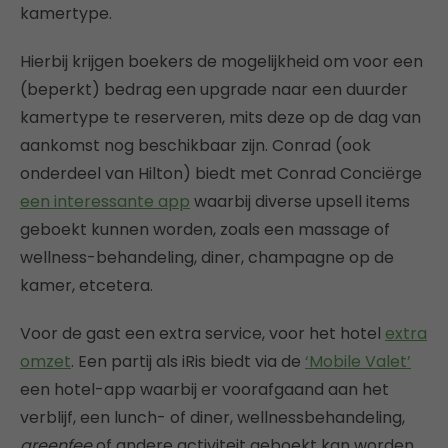
kamertype.
Hierbij krijgen boekers de mogelijkheid om voor een
(beperkt) bedrag een upgrade naar een duurder
kamertype te reserveren, mits deze op de dag van
aankomst nog beschikbaar zijn. Conrad (ook
onderdeel van Hilton) biedt met Conrad Conciërge
een interessante app
waarbij diverse upsell items
geboekt kunnen worden, zoals een massage of
wellness-behandeling, diner, champagne op de
kamer, etcetera.
Voor de gast een extra service, voor het hotel
extra
omzet
. Een partij als iRis biedt via de
‘Mobile Valet’
een hotel-app waarbij er voorafgaand aan het
verblijf, een lunch- of diner, wellnessbehandeling,
greenfee
of andere activiteit geboekt kan worden.