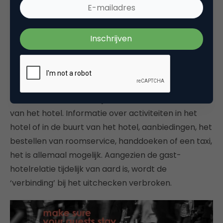
Mogelijkheden van integratie tussen app en
property management systeem. Bron:
iRis
Het
Lobbyfriend
platform noemt zichzelf een
‘tijdelijk’ sociaal netwerk voor hotels. Hiermee
kunnen gasten, tijdens het verblijf, in contact
treden én in contact blijven met de medewerkers
van het hotel. Informatie over activiteiten in het
hotel of in de buurt van het hotel, aanbiedingen, het
bestellen van roomservice, handdoeken of een taxi,
het is allemaal mogelijk. Aangezien de gast-
hotelrelatie tijdelijk van aard is, wordt de
‘verbinding’ bij het uitchecken verbroken.