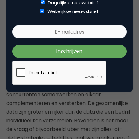
die gepaard gaan met de transitie, worden
Dagelijkse nieuwsbrief
gereduceerd. Bedrijven kunnen zo met hun
Wekelijkse nieuwsbrief
innovaties en investeringen beter inspelen op
haalbare en kansrijke infrastructuren en diensten.
Gamechanger
Het voordeel voor bedrijven is dat ze niet in een
alles-of-niets-strijd terechtkomen met
concurrerende platformen, maar dat er een
gemeenschappelijke gedeelde basis is waarop
concurrenten samenwerken en elkaar
complementeren en versterken. De gezamenlijke
data zijn groter en rijker dan de data die een bedrijf
individueel kan verzamelen. Bovendien is het maar
de vraag of bijvoorbeeld Uber met zijn alles-of-
niets-strategie de beloftes gaat waarmaken en of