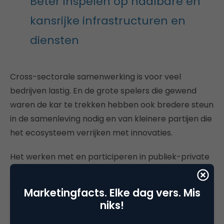
Beter inspelen op haalbare en
kansrijke infrastructuren en
diensten
Cross-sectorale samenwerking is voor veel
bedrijven lastig. En de grote spelers die gewend
waren de kar te trekken hebben ook bredere steun
in de samenleving nodig en van kleinere partijen die
het ecosysteem verrijken met innovaties.
Het werken met en participeren in publiek-private
coöperatieve platformen biedt kansen voor
bedrijven om tot betere afstemming te komen met
Marketingfacts. Elke dag vers. Mis
de samenleving en andere stakeholders rond de
niks!
transitie. Hiermee kunnen risico’s en onzekerheden,