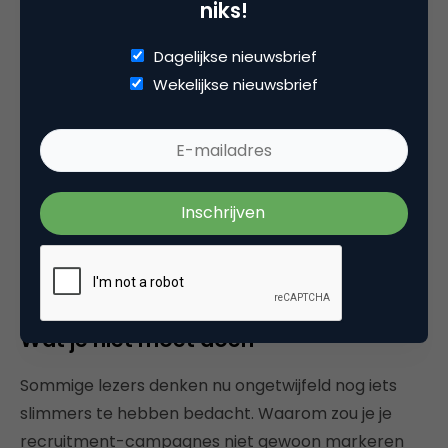
niks!
audience van deze campagne met je recruitment-
campagne. Nu kan je diezelfde doelgroep, die je
Dagelijkse nieuwsbrief
met uitgebreide targeting hebt gemaakt,
Wekelijkse nieuwsbrief
benaderen met recruitment-advertenties.
Ook al is het mogelijk, raad ik je niet aan deze
tactiek te gebruiken om te discrimineren op leeftijd
of geslacht. Ten eerste natuurlijk omdat het ethisch
niet juist is. Bovendien: interesses en ervaring zijn
veel geschikter om de juiste kandidaten te targeten
dan vooroordelen.
Wat je niet moet doen
Sommige lezers denken nu ongetwijfeld nog iets
slimmers te hebben bedacht. Waarom zou je je
recruitment-campagnes niet gewoon markeren