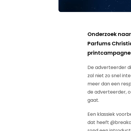
Onderzoek naar
Parfums Christi
printcampagne 
De adverteerder di
zal niet zo snel in
meer dan een resp
de adverteerder, 
gaat.
Een klassiek voor
dat heeft @breaka
rond een introduc