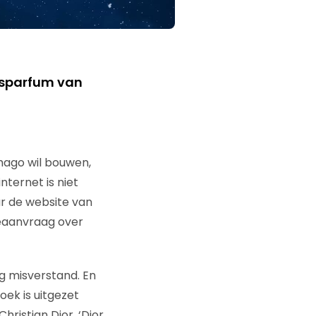
esparfum van
mago wil bouwen,
nternet is niet
r de website van
ieaanvraag over
g misverstand. En
ek is uitgezet
istian Dior, ‘Dior