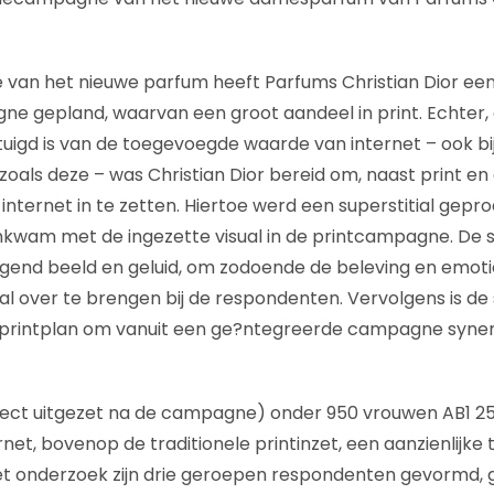
e van het nieuwe parfum heeft Parfums Christian Dior ee
e gepland, waarvan een groot aandeel in print. Echter
igd is van de toegevoegde waarde van internet – ook bi
ls deze – was Christian Dior bereid om, naast print en
nternet in te zetten. Hiertoe werd een superstitial gepro
wam met de ingezette visual in de printcampagne. De su
gend beeld en geluid, om zodoende de beleving en emoti
al over te brengen bij de respondenten. Vervolgens is de
printplan om vanuit een ge?ntegreerde campagne syner
irect uitgezet na de campagne) onder 950 vrouwen AB1 25-4
rnet, bovenop de traditionele printinzet, een aanzienlijk
het onderzoek zijn drie geroepen respondenten gevormd,