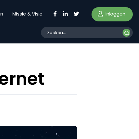
Inloggen
en
Missie & Visie
ernet