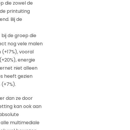
ep die zowel de
de printuiting
nd. Bij de
bij de groep die
fect nog vele malen
 (+17%), vooral
 (+20%), energie
ernet niet alleen
es heeft gezien
 (+7%).
er dan ze door
etting kan ook aan
 absolute
alle multimediale