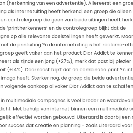
ion (herkenning van een advertentie). Allereerst een gro
ing als internetuiting heeft herkend; een groep die alleen 
en controlegroep die geen van beide uitingen heeft herke
 de ‘printherkenners’ en de controlegroep blijkt dat de
gne op alle relevante doelstellingen heeft gewerkt. Maar 
met de printuiting ?n de internetuiting is het reclame-ef
e groep geeft vaker aan het product Dior Addict te kennen
eert als zijnde een jong (+27%), merk dat past bij plezier
eit (+14%). Daarnaast blijkt dat de combinatie print ?n int
 imago heeft. Sterker nog, de groep die beide advertenti
 volgende aankoop al vaker Dior Addict aan te schaffen
t in multimediale campagnes is veel breder en waardevoll
icht. Met behulp van internet binnen een multimediale s
lijk effectief worden gebouwd. Uiteraard is daarbij een
r succes dat creatie en planning – zoals uiteraard voor 