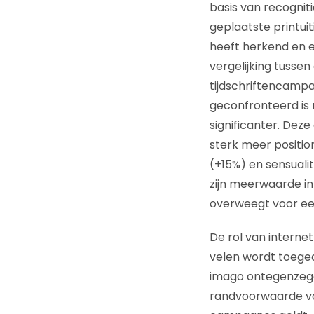
basis van recognit
geplaatste printuit
heeft herkend en e
vergelijking tussen
tijdschriftencampa
geconfronteerd is 
significanter. Dez
sterk meer position
(+15%) en sensualit
zijn meerwaarde in
overweegt voor een
De rol van interne
velen wordt toeged
imago ontegenzegge
randvoorwaarde voo