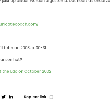
juist op elkaar worden afgestemd. Dat heeft dit onderz
nicatiecoach.com/
1 februari 2003, p. 30-31.
ransen het?
at the Lido on October 2002
Kopieer link