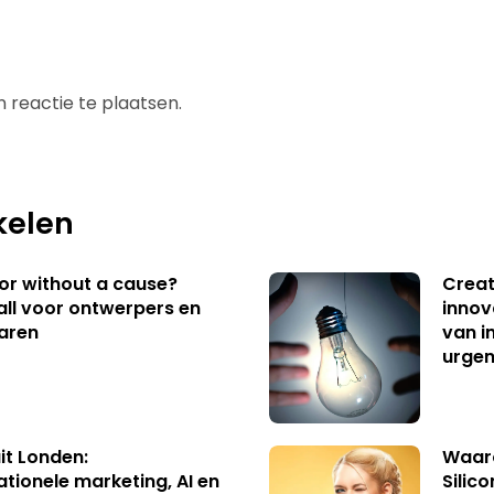
 reactie te plaatsen.
kelen
 or without a cause?
Creat
ll voor ontwerpers en
innov
aren
van i
urgen
uit Londen:
Waaro
ationele marketing, AI en
Silico