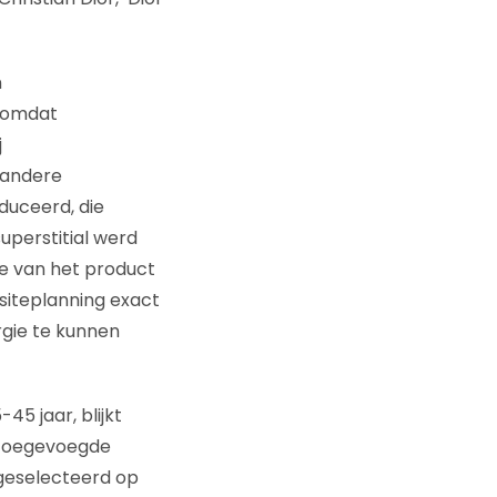
n
, omdat
j
 andere
duceerd, die
perstitial werd
e van het product
 siteplanning exact
gie te kunnen
5 jaar, blijkt
e toegevoegde
 geselecteerd op