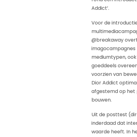
Addict’.
Voor de introducti
multimediacampagn
@breakaway overtu
imagocampagnes zoa
mediumtypen, ook i
goeddeels overeenk
voorzien van bewe
Dior Addict optima
afgestemd op het 
bouwen.
Uit de posttest (d
inderdaad dat inte
waarde heeft. In 