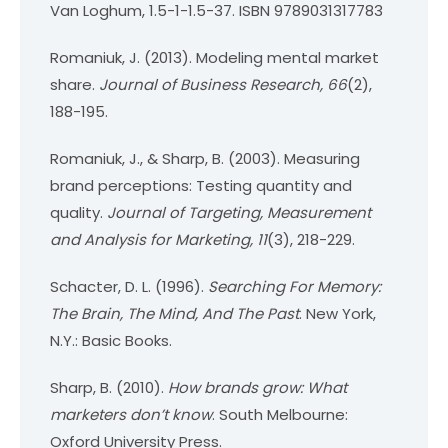
Van Loghum, 1.5-1-1.5-37. ISBN 9789031317783
Romaniuk, J. (2013). Modeling mental market
share.
Journal of Business Research, 66
(2),
188-195.
Romaniuk, J., & Sharp, B. (2003). Measuring
brand perceptions: Testing quantity and
quality.
Journal of Targeting, Measurement
and Analysis for Marketing, 11
(3), 218-229.
Schacter, D. L. (1996).
Searching For Memory:
The Brain, The Mind, And The Past
. New York,
N.Y.: Basic Books.
Sharp, B. (2010).
How brands grow: What
marketers don’t know
. South Melbourne:
Oxford University Press.