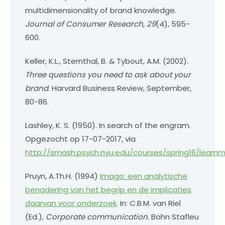
multidimensionality of brand knowledge.
Journal of Consumer Research, 29
(4), 595-
600.
Keller, K.L., Sternthal, B. & Tybout, A.M. (2002).
Three questions you need to ask about your
brand
. Harvard Business Review, September,
80-86.
Lashley, K. S. (1950). In search of the engram.
Opgezocht op 17-07-2017, via
http://smash.psych.nyu.edu/courses/spring16/learn
Pruyn, A.Th.H. (1994)
Imago: een analytische
benadering van het begrip en de implicaties
daarvan voor onderzoek
. In: C.B.M. van Riel
(Ed.),
Corporate communication
. Bohn Stafleu