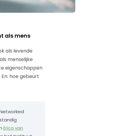
nt als mens
k als levende
als menselijke
ste eigenschappen
 En: hoe gebeurt
 Networked
lfstandig
en
Erica van