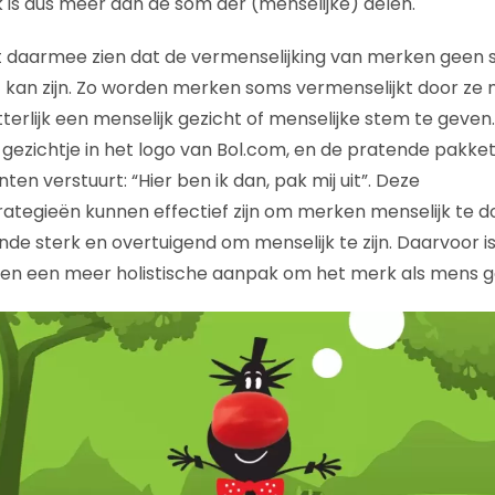
 is dus meer dan de som der (menselijke) delen.
t daarmee zien dat de vermenselijking van merken geen 
f kan zijn. Zo worden merken soms vermenselijkt door ze
tterlijk een menselijk gezicht of menselijke stem te geven
gezichtje in het logo van Bol.com, en de pratende pakketj
anten verstuurt: “Hier ben ik dan, pak mij uit”. Deze
rategieën kunnen effectief zijn om merken menselijk te do
de sterk en overtuigend om menselijk te zijn. Daarvoor is
en een meer holistische aanpak om het merk als mens ge