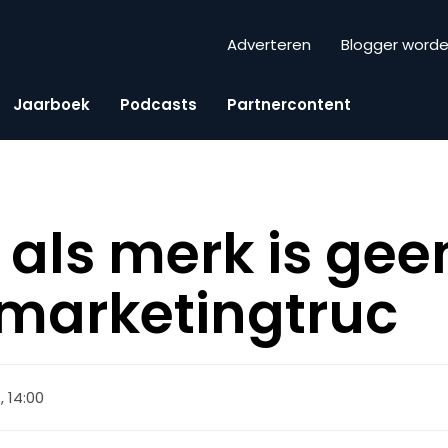
Adverteren
Blogger word
Jaarboek
Podcasts
Partnercontent
als merk is gee
marketingtruc
, 14:00