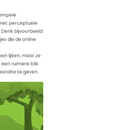
simpele
 met perceptuele
. Denk bijvoorbeeld
es die de online
en lijken, maar ze
 een ruimere blik
stalte te geven.