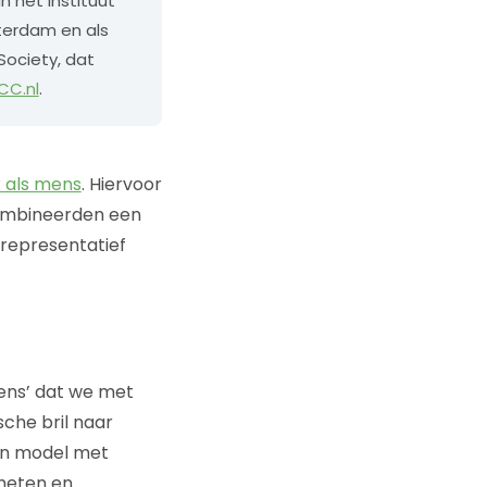
 het Instituut
terdam en als
ociety, dat
C.nl
.
 als mens
. Hiervoor
combineerden een
 representatief
mens’ dat we met
sche bril naar
een model met
meten en