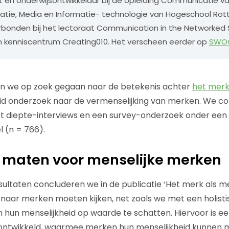
en onderwijsontwikkelaar bij de opleiding Communicatie van
tie, Media en Informatie- technologie van Hogeschool Rot
bonden bij het lectoraat Communication in the Networked S
n kenniscentrum Creating010. Het verscheen eerder op
SWOC
 we op zoek gegaan naar de betekenis achter
het merk
id onderzoek naar de vermenselijking van merken. We 
et diepte-interviews en een survey-onderzoek onder een
(n = 766).
 maten voor menselijke merken
sultaten concluderen we in de publicatie ‘Het merk als 
l naar merken moeten kijken, net zoals we met een holisti
 hun menselijkheid op waarde te schatten. Hiervoor is 
ontwikkeld, waarmee merken hun menselijkheid kunnen 