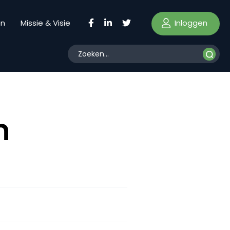
Inloggen
en
Missie & Visie
n