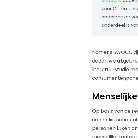
Stipdonk
docent 
voor Communica
onderzoeker ver
onderdeel is va
Namens SWOCC zijn
deden we uitgebre
literatuurstudie m
consumentenpanel 
Menselijke
Op basis van de re
een holistische bri
personen kijken om
menselijke maten 