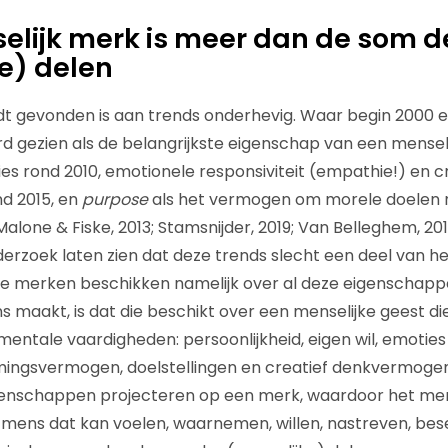
selijk merk is meer dan de som d
e) delen
dt gevonden is aan trends onderhevig. Waar begin 2000 
rd gezien als de belangrijkste eigenschap van een menseli
es rond 2010, emotionele responsiviteit (empathie!) en c
d 2015, en
purpose
als het vermogen om morele doelen n
Malone & Fiske, 2013; Stamsnijder, 2019; Van Belleghem, 2
derzoek laten zien dat deze trends slecht een deel van he
jke merken beschikken namelijk over al deze eigenschap
maakt, is dat die beschikt over een menselijke geest die
mentale vaardigheden: persoonlijkheid, eigen wil, emoties
ingsvermogen, doelstellingen en creatief denkvermog
genschappen projecteren op een merk, waardoor het mer
 mens dat kan voelen, waarnemen, willen, nastreven, bes