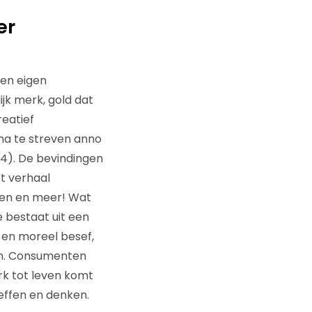
er
een eigen
jk merk, gold dat
reatief
a te streven anno
014). De bevindingen
t verhaal
pen en meer! Wat
 bestaat uit een
 en moreel besef,
en. Consumenten
k tot leven komt
effen en denken.