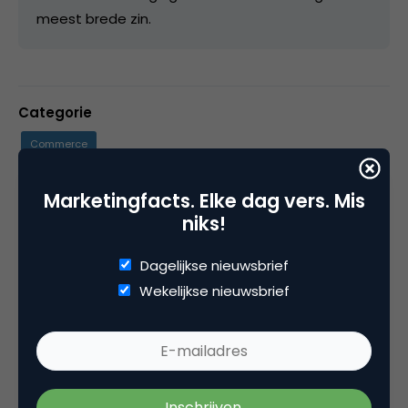
meest brede zin.
Categorie
Commerce
Marketingfacts. Elke dag vers. Mis
Tags
niks!
b2b marketing
,
e-business
,
interview
,
lead generation
Dagelijkse nieuwsbrief
Wekelijkse nieuwsbrief
4 Reacties