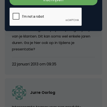
Fedor Achterkamp
Eén van de interessante aspecten aan NXP’s
markt is de lange koopcyclus (design cycle)
van je klanten. Dit kan soms wel enkele jaren
duren. Ga je hier ook op in tijdens je
presentatie?
22 januari 2013 om 09:35
Jurre Oorlog
Interessante teaser voor een produkt-