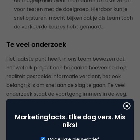
de mogelijkheid biedt momenten te reserveren
voor testen met de doelgroep. Hierdoor kun je
snel bijsturen, mocht blijken dat je als team toch
de verkeerde keuzes hebt gemaakt.
Te veel onderzoek
Het laatste punt heeft in ons team bewezen dat,
hoewel elk project een bepaalde hoeveelheid op
realiteit gestoelde informatie verdient, het ook
belangrijk is om snel aan de slag te gaan. Te veel
onderzoek staat de voortgang immers in de weg.
Vanwege de inhoudelijke diversiteit van de
projecten zijn we telkens weer kritisch op de
Marketingfacts. Elke dag vers. Mis
gewenste hoeveelheid onderzoek en de daarbij
niks!
passende onderzoeksmethodieken.
Dagelijkse nieuwsbrief