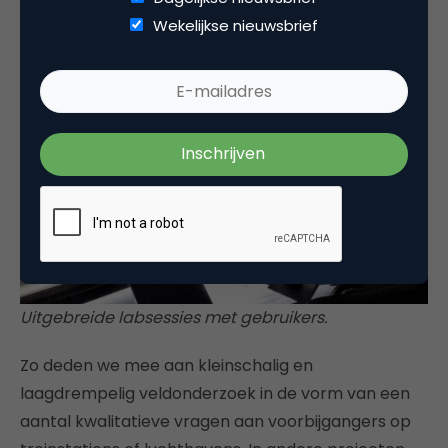
Wekelijkse nieuwsbrief
Uitgebreide labsessies met gebruikers.
Zo deden we mee aan kleinschalig en
laagdrempelig veldonderzoek in de vorm van een
aantal kwalitatieve vragen aan voorbijgangers op