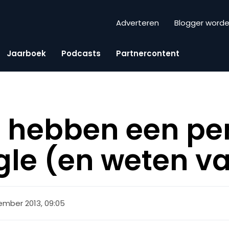
Adverteren
Blogger word
Jaarboek
Podcasts
Partnercontent
 hebben een pe
le (en weten va
ember 2013, 09:05