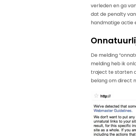
verleden en ga vana
dat de penalty van
handmatige actie e
Onnatuurli
De melding “onnatu
melding heb ik onl
traject te starten 
belang om direct n