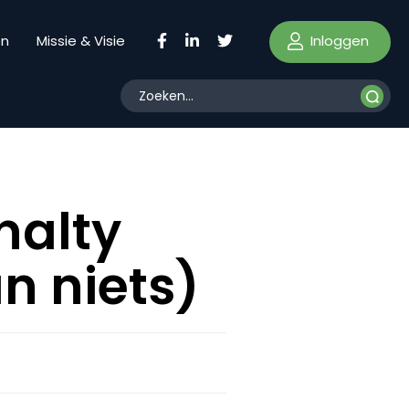
Inloggen
en
Missie & Visie
nalty
n niets)