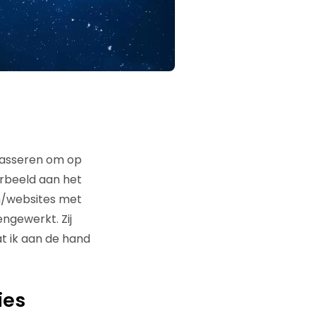
 passeren om op
orbeeld aan het
en/websites met
ngewerkt. Zij
at ik aan de hand
ies