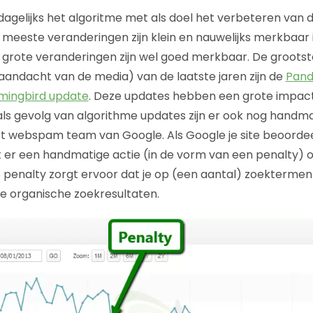
agelijks het algoritme met als doel het verbeteren van d
 meeste veranderingen zijn klein en nauwelijks merkbaar 
 grote veranderingen zijn wel goed merkbaar. De groots
andacht van de media) van de laatste jaren zijn de
Pand
ingbird update
. Deze updates hebben een grote impact
ls gevolg van algorithme updates zijn er ook nog handmat
t webspam team van Google. Als Google je site beoordeel
gt er een handmatige actie (in de vorm van een penalty) o
 penalty zorgt ervoor dat je op (een aantal) zoekterme
de organische zoekresultaten.