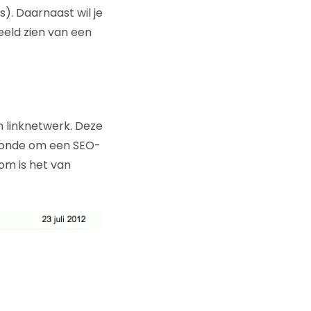
). Daarnaast wil je
eeld zien van een
n linknetwerk. Deze
s zonde om een SEO-
rom is het van