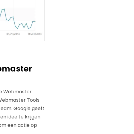
ebmaster
ogle Webmaster
e Webmaster Tools
team. Google geeft
en idee te krijgen
 om een actie op