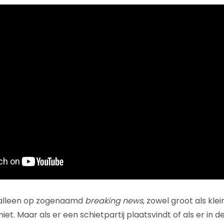
h alleen op zogenaamd
breaking news
, zowel groot als kle
iet. Maar als er een schietpartij plaatsvindt of als er in d