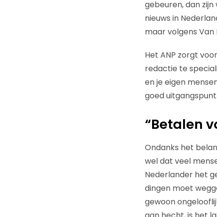
gebeuren, dan zijn w
nieuws in Nederlan
maar volgens Van Ni
Het ANP zorgt voor
redactie te special
en je eigen mensen
goed uitgangspunt.
“Betalen v
Ondanks het belang
wel dat veel mense
Nederlander het gev
dingen moet weggev
gewoon ongelooflij
aan hecht, is het l