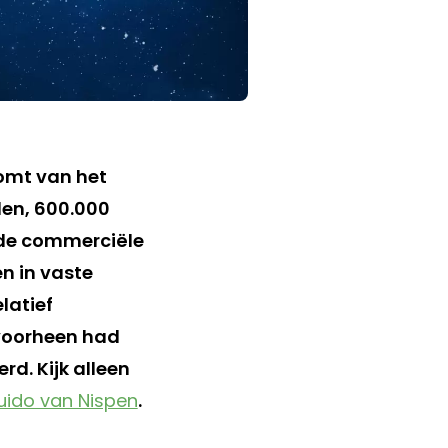
omt van het
elen, 600.000
 de commerciële
n in vaste
latief
 voorheen had
d. Kijk alleen
uido van Nispen
.