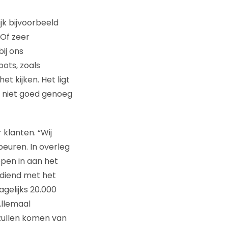
jk bijvoorbeeld
Of zeer
bij ons
ots, zoals
et kijken. Het ligt
g niet goed genoeg
klanten. “Wij
beuren. In overleg
ppen in aan het
rdiend met het
gelijks 20.000
Allemaal
zullen komen van