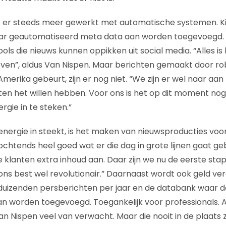
dt er steeds meer gewerkt met automatische systemen. Ki
ar geautomatiseerd meta data aan worden toegevoegd. 
ols die nieuws kunnen oppikken uit social media. “Alles is 
en”, aldus Van Nispen. Maar berichten gemaakt door rob
Amerika gebeurt, zijn er nog niet. “We zijn er wel naar aan h
ten het willen hebben. Voor ons is het op dit moment no
rgie in te steken.”
nergie in steekt, is het maken van nieuwsproducties voor 
 ochtends heel goed wat er die dag in grote lijnen gaat ge
 klanten extra inhoud aan. Daar zijn we nu de eerste sta
 ons best wel revolutionair.” Daarnaast wordt ook geld ve
duizenden persberichten per jaar en de databank waar da
an worden toegevoegd. Toegankelijk voor professionals. 
 Nispen veel van verwacht. Maar die nooit in de plaats 