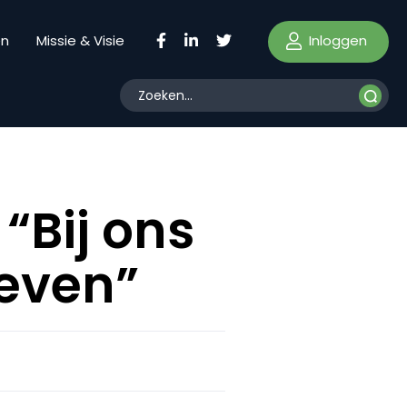
Inloggen
en
Missie & Visie
“Bij ons
reven”