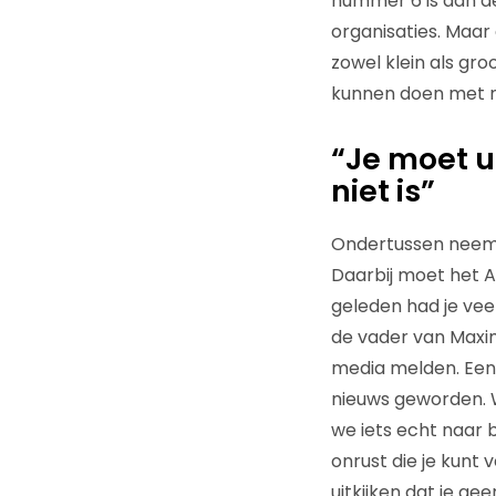
nummer 6 is dan de
organisaties. Maar 
zowel klein als gro
kunnen doen met n
“Je moet u
niet is”
Ondertussen neemt
Daarbij moet het ANP
geleden had je veel
de vader van Maxim
media melden. Een 
nieuws geworden. Wi
we iets echt naar
onrust die je kunt
uitkijken dat je ge