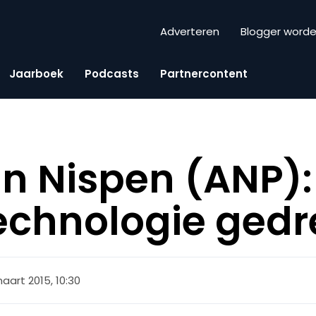
Adverteren
Blogger word
Jaarboek
Podcasts
Partnercontent
n Nispen (ANP): 
 technologie ged
aart 2015, 10:30