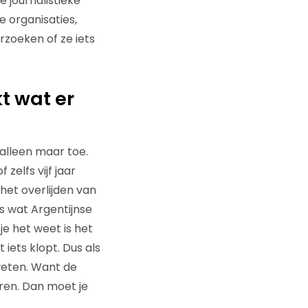
 journalistieke
e organisaties,
rzoeken of ze iets
t wat er
lleen maar toe.
zelfs vijf jaar
 het overlijden van
s wat Argentijnse
e het weet is het
 iets klopt. Dus als
weten. Want de
eren. Dan moet je