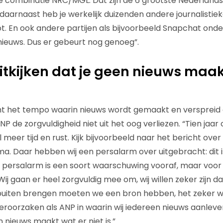
 combinatie NRC/MGL. Dat zijn de 6 grootste Nederlandse
daarnaast heb je werkelijk duizenden andere journalistiek
ot. En ook andere partijen als bijvoorbeeld Snapchat onde
ieuws. Dus er gebeurt nog genoeg”.
itkijken dat je geen nieuws maak
 het tempo waarin nieuws wordt gemaakt en verspreid a
 de zorgvuldigheid niet uit het oog verliezen. “Tien jaar of 
 meer tijd en rust. Kijk bijvoorbeeld naar het bericht over
a. Daar hebben wij een persalarm over uitgebracht: dit i
persalarm is een soort waarschuwing vooraf, maar voor j
j gaan er heel zorgvuldig mee om, wij willen zeker zijn dat
 buiten brengen moeten we een bron hebben, het zeker 
 veroorzaken als ANP in waarin wij iedereen nieuws aanlev
en nieuws maakt wat er niet is.”