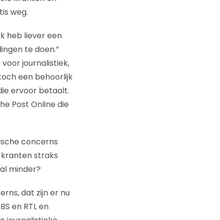
tis weg.
“Ik heb liever een
dingen te doen.”
voor journalistiek,
toch een behoorlijk
ie ervoor betaalt.
The Post Online die
gische concerns
 kranten straks
aal minder?
rns, dat zijn er nu
BS en RTL en