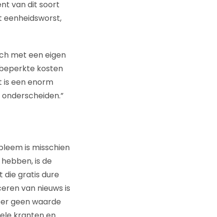
ent van dit soort
t eenheidsworst,
ich met een eigen
n beperkte kosten
t is een enorm
h onderscheiden.”
obleem is misschien
 hebben, is de
 die gratis dure
eren van nieuws is
f er geen waarde
uele kranten en