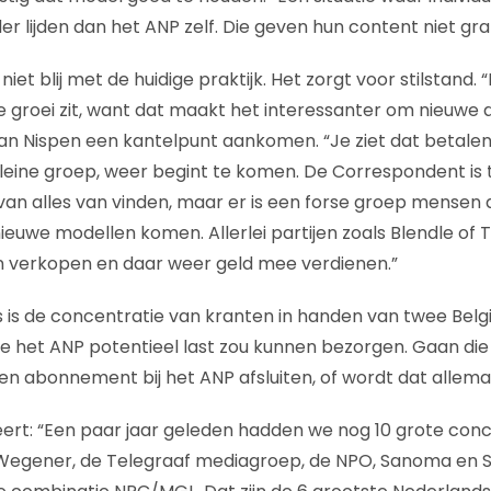
r lijden dan het ANP zelf. Die geven hun content niet gra
iet blij met de huidige praktijk. Het zorgt voor stilstand. 
de groei zit, want dat maakt het interessanter om nieuwe 
 Van Nispen een kantelpunt aankomen. “Je ziet dat betalen 
 kleine groep, weer begint te komen. De Correspondent is 
van alles van vinden, maar er is een forse groep mensen d
nieuwe modellen komen. Allerlei partijen zoals Blendle of 
len verkopen en daar weer geld mee verdienen.”
s is de concentratie van kranten in handen van twee Bel
ie het ANP potentieel last zou kunnen bezorgen. Gaan die
en abonnement bij het ANP afsluiten, of wordt dat allem
eert: “Een paar jaar geleden hadden we nog 10 grote conce
Wegener, de Telegraaf mediagroep, de NPO, Sanoma en S