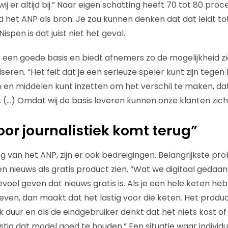
ij er altijd bij.” Naar eigen schatting heeft 70 tot 80 proc
d het ANP als bron. Je zou kunnen denken dat dat leidt to
spen is dat juist niet het geval.
 een goede basis en biedt afnemers zo de mogelijkheid z
iseren. “Het feit dat je een serieuze speler kunt zijn tege
 en middelen kunt inzetten om het verschil te maken, da
 (…) Omdat wij de basis leveren kunnen onze klanten zic
oor journalistiek komt terug”
 van het ANP, zijn er ook bedreigingen. Belangrijkste pr
n nieuws als gratis product zien. “Wat we digitaal gedaan
oel geven dat nieuws gratis is. Als je een hele keten hebt
en, dan maakt dat het lastig voor die keten. Het produc
k duur en als de eindgebruiker denkt dat het niets kost o
astig dat model goed te houden.” Een situatie waar individ