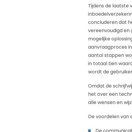
Tijdens de laatste
inboedelverzekerin
concluderen dat he
vereenvoudigd en 
mogelijke oplossi
aanvraagproces in
aantal stappen wo
in totaal tien waa
wordt de gebruiker
Omdat de schrijfwij
het over een tech
alle wensen en wij
De voordelen van 
De communicatie