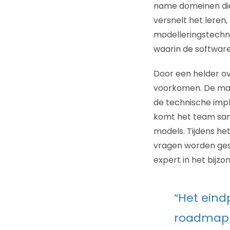
name domeinen die 
versnelt het leren
modelleringstechn
waarin de softwar
Door een helder o
voorkomen. De man
de technische impl
komt het team sam
models. Tijdens he
vragen worden ges
expert in het bijzo
“Het eind
roadmap 