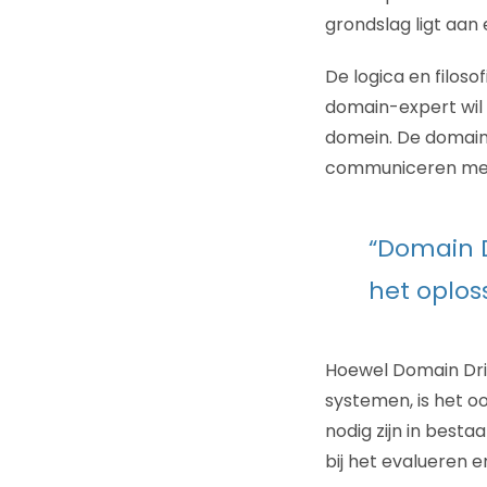
grondslag ligt aan
De logica en filo
domain-expert wil 
domein. De domain-
communiceren met
“Domain D
het oplos
Hoewel Domain Driv
systemen, is het o
nodig zijn in besta
bij het evalueren 