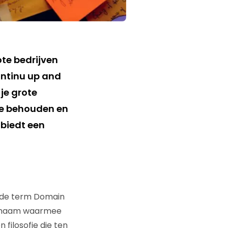
ote bedrijven
ontinu up and
je grote
 te behouden en
 biedt een
j de term Domain
einnaam waarmee
filosofie die ten