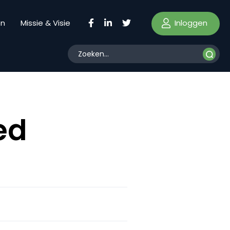
Inloggen
en
Missie & Visie
ed