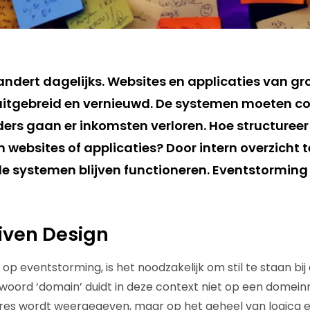
andert dagelijks. Websites en applicaties van gr
uitgebreid en vernieuwd. De systemen moeten c
ders gaan er inkomsten verloren. Hoe structureer 
 websites of applicaties? Door intern overzicht
lle systemen blijven functioneren. Eventstorming
iven Design
op eventstorming, is het noodzakelijk om stil te staan bi
t woord ‘domain’ duidt in deze context niet op een dom
es wordt weergegeven, maar op het geheel van logica en 