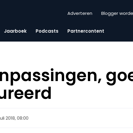
Adverteren
Blogger word
Jaarboek
Podcasts
Partnercontent
anpassingen, go
ureerd
juli 2018, 08:00