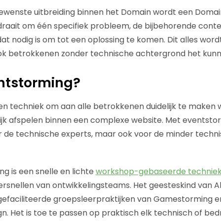
ewenste uitbreiding binnen het Domain wordt een Doma
raait om één specifiek probleem, de bijbehorende conte
t nodig is om tot een oplossing te komen. Dit alles word
ok betrokkenen zonder technische achtergrond het kunn
ntstorming?
en techniek om aan alle betrokkenen duidelijk te maken
lijk afspelen binnen een complexe website. Met eventstor
oor de technische experts, maar ook voor de minder techn
 is een snelle en lichte
workshop-gebaseerde technie
versnellen van ontwikkelingsteams. Het geesteskind van Al
efaciliteerde groepsleerpraktijken van Gamestorming en
n. Het is toe te passen op praktisch elk technisch of bed