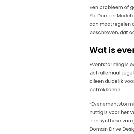
Een probleem of g
Elk Domain Model d
aan maatregelen da
beschreven, dat o
Wat is eve
Eventstorming is e
zich allemaal tege
alleen duidelijk v
betrokkenen.
“Evenementstorming
nuttig is voor het 
een synthese van g
Domain Drive Desig