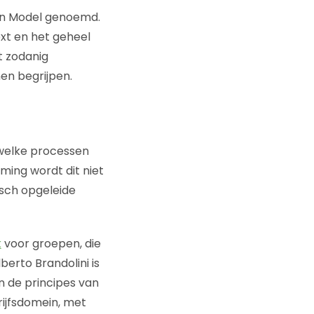
in Model genoemd.
xt en het geheel
t zodanig
en begrijpen.
 welke processen
ming wordt dit niet
isch opgeleide
k
voor groepen, die
berto Brandolini is
 de principes van
rijfsdomein, met