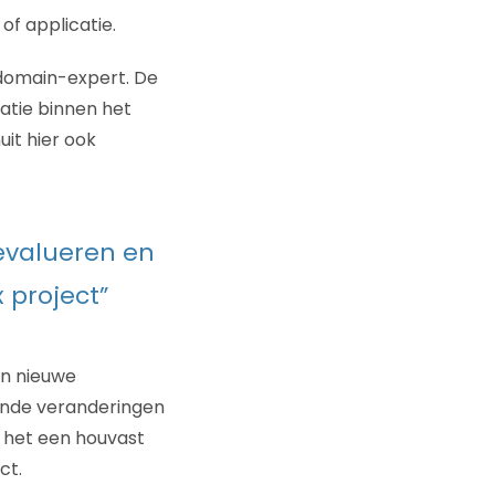
f applicatie.
 domain-expert. De
atie binnen het
it hier ook
 evalueren en
 project”
an nieuwe
pende veranderingen
t het een houvast
ct.