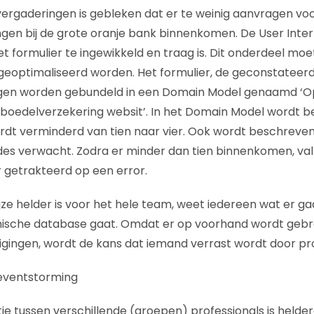
 vergaderingen is gebleken dat er te weinig aanvragen vo
gen bij de grote oranje bank binnenkomen. De User Inte
t formulier te ingewikkeld en traag is. Dit onderdeel moe
geoptimaliseerd worden. Het formulier, de geconstatee
ngen worden gebundeld in een Domain Model genaamd ‘Op
boedelverzekering websit’. In het Domain Model wordt b
rdt verminderd van tien naar vier. Ook wordt beschreve
rdes verwacht. Zodra er minder dan tien binnenkomen, va
 getrakteerd op een error.
ze helder is voor het hele team, weet iedereen wat er gaan
nische database gaat. Omdat er op voorhand wordt geb
zigingen, wordt de kans dat iemand verrast wordt door p
eventstorming
 tussen verschillende (groepen) professionals is helde