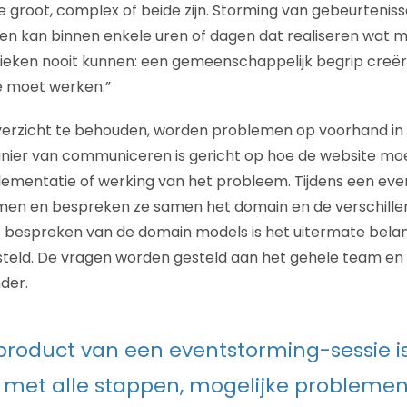
groot, complex of beide zijn. Storming van gebeurteniss
, en kan binnen enkele uren of dagen dat realiseren wat m
ieken nooit kunnen: een gemeenschappelijk begrip creë
e moet werken.”
verzicht te behouden, worden problemen op voorhand in
ier van communiceren is gericht op hoe de website moe
ementatie of werking van het probleem. Tijdens een eve
en en bespreken ze samen het domain en de verschill
t bespreken van de domain models is het uitermate belangr
teld. De vragen worden gesteld aan het gehele team en
nder.
product van een eventstorming-sessie i
met alle stappen, mogelijke problemen