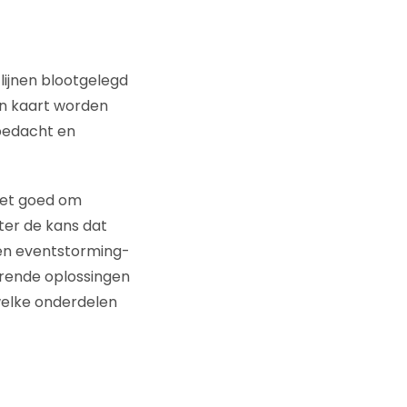
ijnen blootgelegd
in kaart worden
bedacht en
 het goed om
ter de kans dat
een eventstorming-
orende oplossingen
welke onderdelen