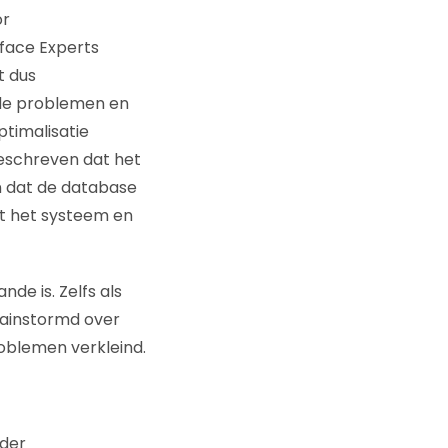
or
rface Experts
t dus
rde problemen en
timalisatie
eschreven dat het
n dat de database
lt het systeem en
de is. Zelfs als
rainstormd over
roblemen verkleind.
rder