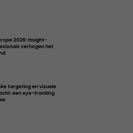
Europe 2026: insight-
ssionals verhogen het
nd
ieke targeting en visuele
cht: een eye-tracking
se