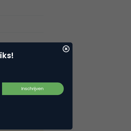
iks!
erken aan meer
nten, zoals
-service bureau:
en consultancy
uTube
doelgroep.
ven video’s