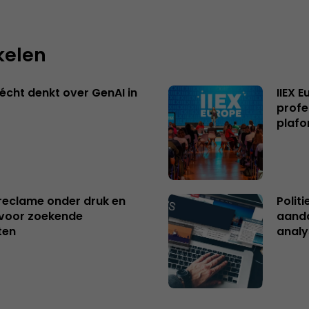
kelen
écht denkt over GenAI in
IIEX 
profe
plafo
reclame onder druk en
Polit
s voor zoekende
aanda
ten
analy