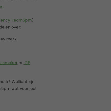
r!
gency Team5pm
)
delen over:
jouw merk
IJsmaker
en
GP
erk? Wellicht zijn
5pm wat voor jou!