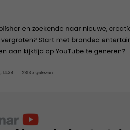
e
blisher en zoekende naar nieuwe, crea
 vergroten? Start met branded enterta
n aan kijktijd op YouTube te generen?
, 14:34
2813 x gelezen