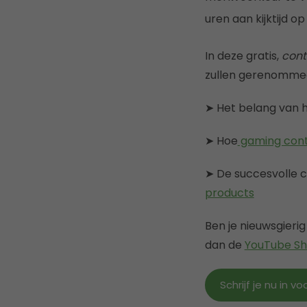
uren aan kijktijd 
In deze gratis,
cont
zullen gerenommee
➤ Het belang van h
➤ Hoe
gaming con
➤ De succesvolle 
products
Ben je nieuwsgieri
dan de
YouTube Sh
Schrijf je nu in v