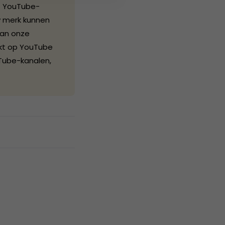
t YouTube-
w merk kunnen
van onze
rkt op YouTube
uTube-kanalen,