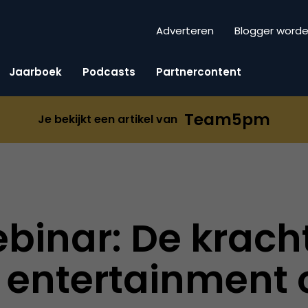
Adverteren
Blogger word
Jaarboek
Podcasts
Partnercontent
Team5pm
Je bekijkt een artikel van
ebinar: De krach
 entertainment 