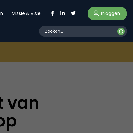
Inloggen
en
Missie & Visie
t van
op