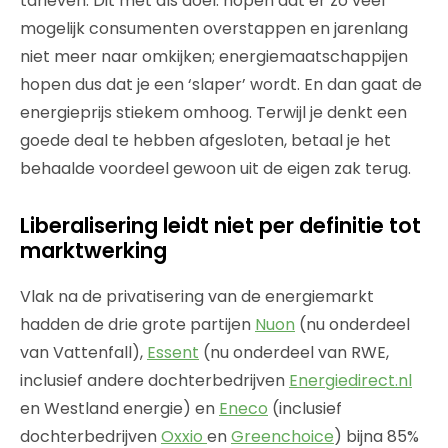
tarieven. Dit met als doel: hopen dat er zo veel
mogelijk consumenten overstappen en jarenlang
niet meer naar omkijken; energiemaatschappijen
hopen dus dat je een ‘slaper’ wordt. En dan gaat de
energieprijs stiekem omhoog. Terwijl je denkt een
goede deal te hebben afgesloten, betaal je het
behaalde voordeel gewoon uit de eigen zak terug.
Liberalisering leidt niet per definitie tot
marktwerking
Vlak na de privatisering van de energiemarkt
hadden de drie grote partijen
Nuon
(nu onderdeel
van Vattenfall),
Essent
(nu onderdeel van RWE,
inclusief andere dochterbedrijven
Energiedirect.nl
en Westland energie) en
Eneco
(inclusief
dochterbedrijven
Oxxio
en
Greenchoice
) bijna 85%