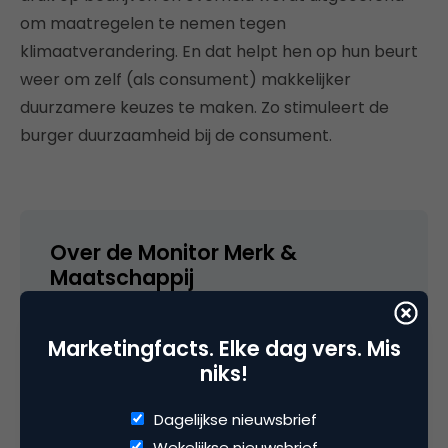
om maatregelen te nemen tegen
klimaatverandering. En dat helpt hen op hun beurt
weer om zelf (als consument) makkelijker
duurzamere keuzes te maken. Zo stimuleert de
burger duurzaamheid bij de consument.
Over de Monitor Merk &
Maatschappij
De
Monitor Merk & Maatschappij
is een
Marketingfacts. Elke dag vers. Mis
langlopend, multiclient onderzoek van b-
niks!
open en MarketResponse naar de
maatschappelijke rol en duurzaamheid van
Dagelijkse nieuwsbrief
merken in Nederland. Het onderzoek meet
Wekelijkse nieuwsbrief