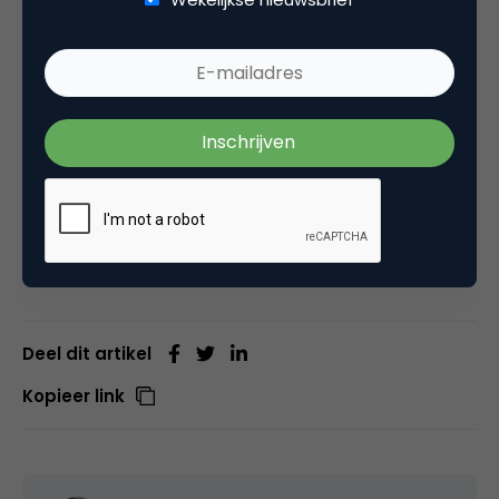
in het algemeen en via deepdives in diverse
sectoren de houding en perceptie van
consumenten op dit gebied. Voor deze
tussentijdse voorjaarsmeting 2023 hebben
we 1.000 Nederland representatief
consumenten via een online vragenlijst
gesproken.
Deel dit artikel
Kopieer link