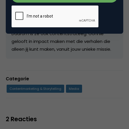
sociaal verkeer juist graag naar beneden ziet
gaan. Want dat betekent dat je in staat bent
om de consument met slimme distributie te
laten weten hoe onmisbaar jouw verhalen zijn.
Daarom is ze ook contentstrateeg. Gonnie
gelooft in impact maken met die verhalen die
alleen jij kunt maken, vanuit jouw unieke missie.
Categorie
Contentmarketing & Storytelling
Media
2 Reacties