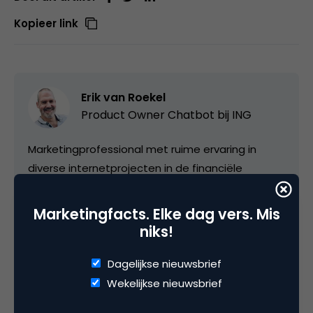
Kopieer link
Erik van Roekel
Product Owner Chatbot bij ING
Marketingprofessional met ruime ervaring in
diverse internetprojecten in de financiële
dienstverlening. Passie voor social media en
internet in het algemeen. Stond aan de wieg van
Marketingfacts. Elke dag vers. Mis
het ING Webcare Team in 2009 en gaf er 1,5 jaar
niks!
leiding aan. Was daarna één van de drivers van
de social media strategie voor ING Nederland in
Dagelijkse nieuwsbrief
2012 resulterend in een
nummer 1 notering in de
Wekelijkse nieuwsbrief
Social Media Monitor
van Social Embassy.