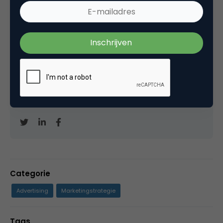
Werkzaam geweest bij Corporate
Communications van
ING Groep
en van daaruit
betrokken bij social media op internationaal
niveau. Momenteel Product owner chatbot bij
ING. Blogt op persoonlijke titel bij Marketingfacts
en van 2004-2014 ook op de achtergrond actief
geweest voor Marketingfacts o.a. bij de techniek
en de redactie.
Categorie
Advertising
Marketingstrategie
Tags