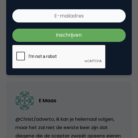
adepten- willen niet horen bij millionairs, maar
bij lui waarmee ze zich kunnen identificeren:
het miskende talent. Mozilla dus, en vroeger
Google.
Want Google is niet meer rebels.
26 oktober 2004 om 19:26
E Maas
@Christ/adverto, ik kan je helemaal volgen,
maar het zal niet de eerste keer zijn dat
diegene die de scepter zwaait opeens eieren