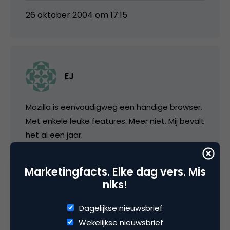
26 oktober 2004 om 17:15
EJ
Mozilla is eenvoudigweg een handige browser.
Met enkele leuke features. Meer niet. Mij bevalt
het al een jaar.
Maar dat is het niet. Het succes van Mozilla is
Marketingfacts. Elke dag vers. Mis
een cyclisch fenomeen: Google is namelijk ‘uit’,
niks!
want Google is mega-binnen. Google kán niet
groter worden. Mozilla wél.
Dagelijkse nieuwsbrief
Wekelijkse nieuwsbrief
En mensen, -zeker de innovatieve internet