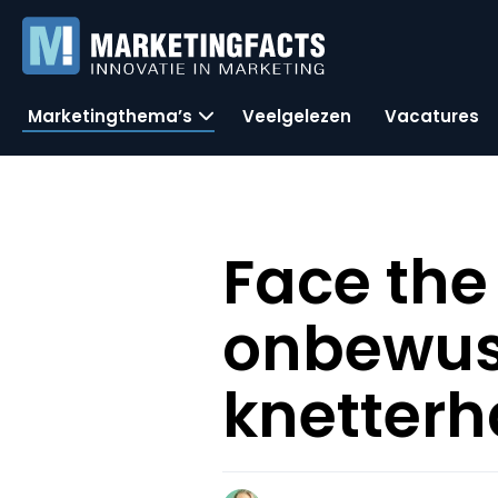
Marketingthema’s
Veelgelezen
Vacatures
Face the
onbewus
knetterh