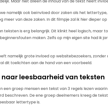
uidelijk. Maar niet alleen de inhoud van de tekst heeft invlo
 namelijk ook beïnvloed door zaken als het lettertype, 
g meer van deze zaken. In dit filmpje zal ik hier dieper op
 teksten is erg belangrijk. Dit klinkt heel logisch, maar to
 beginnersfouten maken. Zelfs op mijn eigen site had ik j
eft namelijk grote invloed op websitebezoekers, zonder da
 zal dit toelichten aan de hand van een voorbeeld.
 naar leesbaarheid van teksten
n een groep mensen een tekst van 3 regels lezen waarin
rd beschreven. De ene groep deelnemers kreeg de tekst te
eesbaar lettertype is.