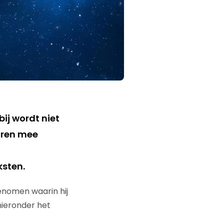
ij wordt niet
oren mee
ksten.
genomen waarin hij
hieronder het