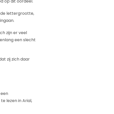
ed op dit oordeel.
de lettergrootte,
 ingaan.
ch zijn er veel
arenlang een slecht
t zij zich daar
 een
 lezen in Arial,