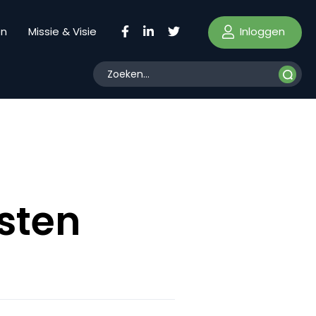
Inloggen
en
Missie & Visie
sten