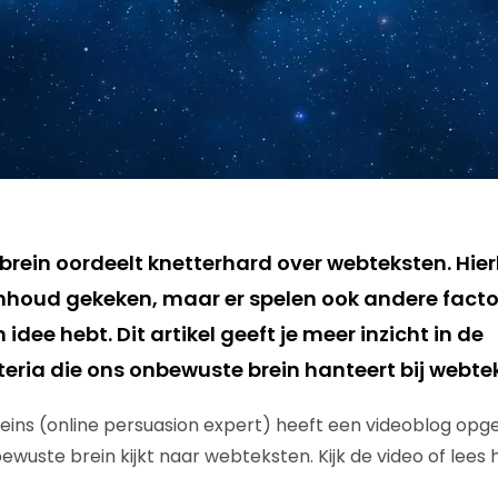
rein oordeelt knetterhard over webteksten. Hierb
inhoud gekeken, maar er spelen ook andere fact
idee hebt. Dit artikel geeft je meer inzicht in de
teria die ons onbewuste brein hanteert bij webte
 Heins (online persuasion expert) heeft een videoblog op
ewuste brein kijkt naar webteksten. Kijk de video of lees 