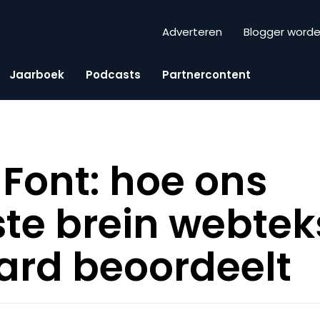
Adverteren
Blogger word
Jaarboek
Podcasts
Partnercontent
 Font: hoe ons
te brein webtek
ard beoordeelt