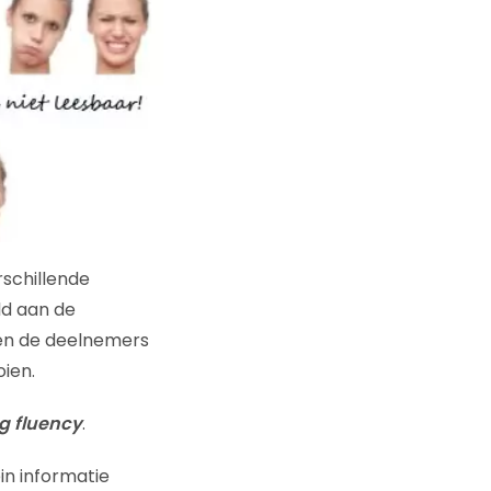
rschillende
ld aan de
ten de deelnemers
ien.
g fluency
.
in informatie