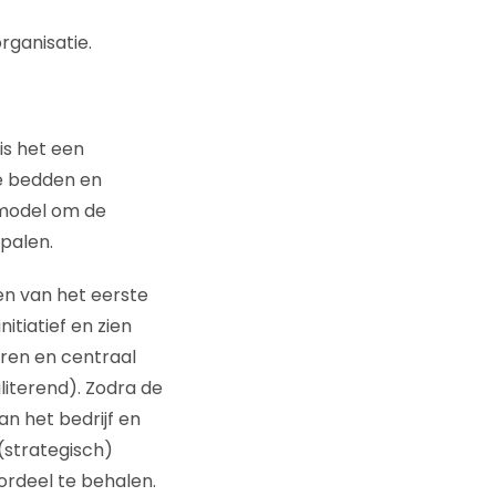
rganisatie.
is het een
te bedden en
 model om de
palen.
pen van het eerste
tiatief en zien
eren en centraal
iliterend). Zodra de
an het bedrijf en
 (strategisch)
ordeel te behalen.