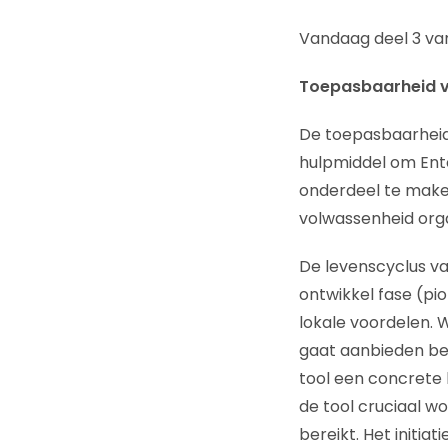
Vandaag deel 3 van
Toepasbaarheid v
De toepasbaarheid
hulpmiddel om Ente
onderdeel te make
volwassenheid orga
De levenscyclus van
ontwikkel fase (pi
lokale voordelen. 
gaat aanbieden bevi
tool een concrete b
de tool cruciaal wo
bereikt. Het initi