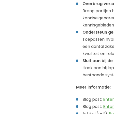
Overbrug
vers
Breng partijen 
kenniseigenaren
kennisgebieden
Ondersteun ge
Toepassen hybri
een aantal zake
kwaliteit en re
Sluit aan bij 
Haak aan bij lo
bestaande sys
Meer informatie:
Blog post:
Enter
Blog post:
Enter
Artikel (pdf):
En