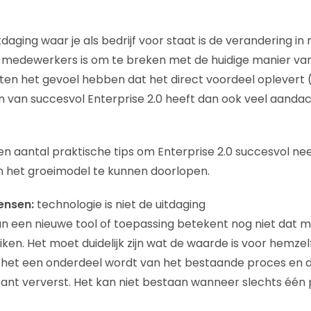
tdaging waar je als bedrijf voor staat is de verandering in 
e medewerkers is om te breken met de huidige manier va
 het gevoel hebben dat het direct voordeel oplevert (‘w
en van succesvol Enterprise 2.0 heeft dan ook veel aanda
een aantal praktische tips om Enterprise 2.0 succesvol ne
n het groeimodel te kunnen doorlopen.
ensen:
technologie is niet de uitdaging
an een nieuwe tool of toepassing betekent nog niet dat
en. Het moet duidelijk zijn wat de waarde is voor hemzelf
 het een onderdeel wordt van het bestaande proces en 
ant ververst. Het kan niet bestaan wanneer slechts één 