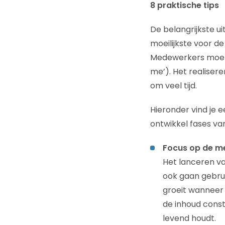
8 praktische tips
De belangrijkste ui
moeilijkste voor d
Medewerkers moeten
me’). Het realiser
om veel tijd.
Hieronder vind je 
ontwikkel fases va
Focus op de m
Het lanceren v
ook gaan gebruik
groeit wanneer
de inhoud const
levend houdt.