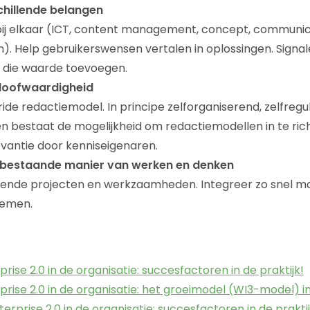
chillende belangen
bij elkaar (ICT, content management, concept, communic
). Help gebruikerswensen vertalen in oplossingen. Signal
 die waarde toevoegen.
loofwaardigheid
de redactiemodel. In principe zelforganiserend, zelfreg
n bestaat de mogelijkheid om redactiemodellen in te ric
levantie door kenniseigenaren.
de bestaande manier van werken en denken
pende projecten en werkzaamheden. Integreer zo snel mo
temen.
prise 2.0 in de organisatie: succesfactoren in de praktijk!
prise 2.0 in de organisatie: het groeimodel (WI3-model) in
terprise 2.0 in de organisatie: succesfactoren in de praktij