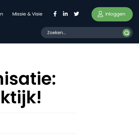
Inloggen
en
Missie & Visie
isatie:
tijk!