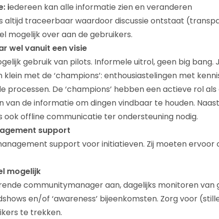
: i
edereen kan alle informatie zien en veranderen
s altijd traceerbaar waardoor discussie ontstaat (transpa
el mogelijk over aan de gebruikers.
ar wel vanuit een visie
elijk gebruik van pilots. Informele uitrol, geen big bang.
n klein met de ‘champions’: enthousiastelingen met kenni
de processen. De ‘champions’ hebben een actieve rol al
n van de informatie om dingen vindbaar te houden. Naast
 ook offline communicatie ter ondersteuning nodig.
nagement support
management support voor initiatieven. Zij moeten ervoor
el mogelijk
terende communitymanager aan, dagelijks monitoren van 
shows en/of ‘awareness’ bijeenkomsten. Zorg voor (still
kers te trekken.