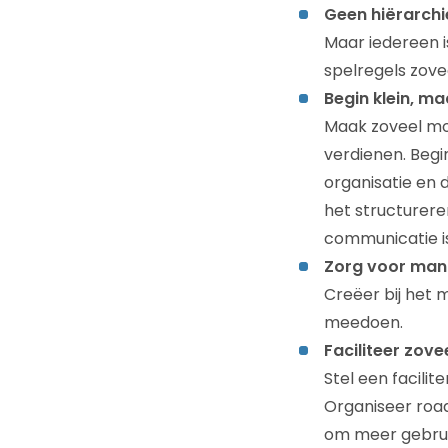
Geen hiërarchie
Maar iedereen i
spelregels zove
Begin klein, ma
Maak zoveel mog
verdienen. Begi
organisatie en 
het structurere
communicatie is
Zorg voor ma
Creëer bij het 
meedoen.
Faciliteer zove
Stel een facili
Organiseer road
om meer gebrui