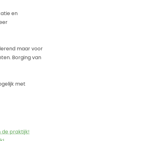
atie en
eer
ulerend maar voor
hten. Borging van
gelijk met
 de praktijk!
k!