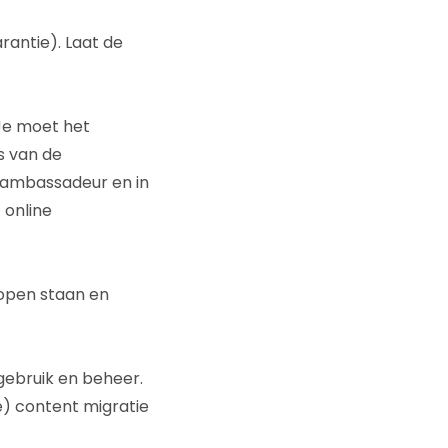
rantie). Laat de
 Je moet het
s van de
s ambassadeur en in
 online
 open staan en
gebruik en beheer.
e) content migratie