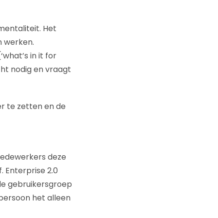
mentaliteit. Het
n werken.
hat’s in it for
cht nodig en vraagt
er te zetten en de
 medewerkers deze
. Enterprise 2.0
de gebruikersgroep
persoon het alleen