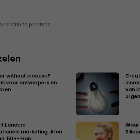
 reactie te plaatsen.
kelen
 or without a cause?
Creat
ll voor ontwerpers en
innov
aren
van i
urgen
uit Londen:
Waaro
ationele marketing, AI en
Silico
en’ 50+-man