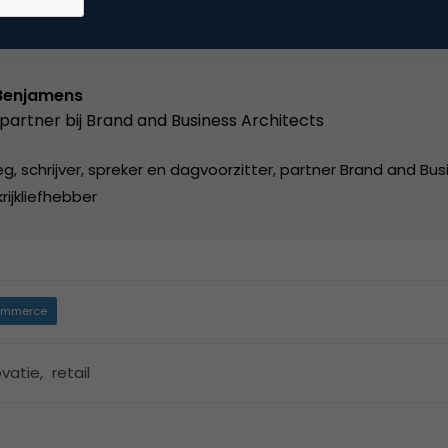
Benjamens
artner bij
Brand and Business Architects
, schrijver, spreker en dagvoorzitter, partner Brand and Bus
rijkliefhebber
mmerce
ovatie
,
retail