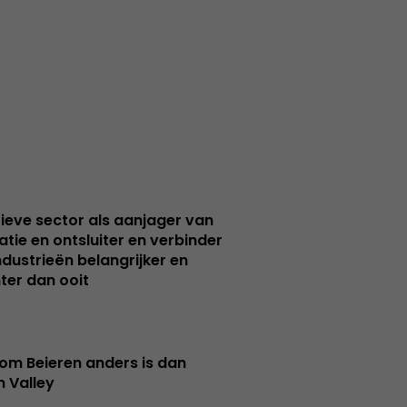
ieve sector als aanjager van
atie en ontsluiter en verbinder
ndustrieën belangrijker en
ter dan ooit
m Beieren anders is dan
n Valley