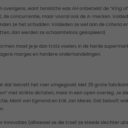
n overigens, want tenslotte was AH onbetwist de “
King of
, de concurrentie, maar vooral ook de A-merken. Voldede
onden ze het schudden. Voldeden ze wel aan de criteria e
tten, dan werden ze schaamteloos gekopieerd.
rmen moet je je dan trots voelen, in de harde supermark
lagere marges en hardere onderhandelingen.
t dat betreft het roer omgegooid. Met 35 grote fabrikan
on” met strikte dictaten, maar in een open overleg. Je zi
ctie, Marit van Egmond en Erik Jan Mares. Dat belooft wat
n.
 innovaties (alhoewel ze die troef ze steeds slechter uit