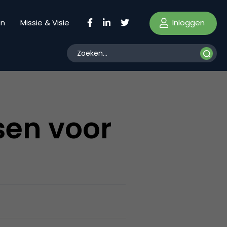
Inloggen
en
Missie & Visie
sen voor