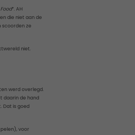
 Food
”. AH
n die niet aan de
n scoorden ze
twereld niet.
ten werd overlegd.
et daarin de hand
. Dat is goed
spelen), voor