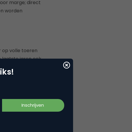
voor marge; direct
 en worden
 op volle toeren
laatste jaren ook
novaties en
me-
iks!
 kopiëren zijn.