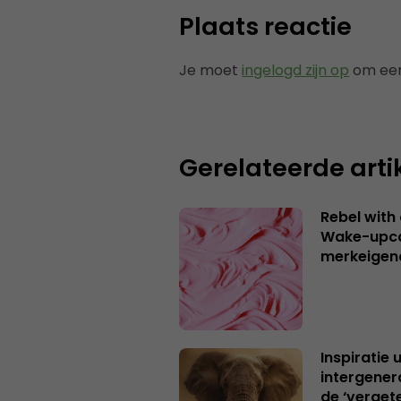
Plaats reactie
Je moet
ingelogd zijn op
om een
Gerelateerde arti
Rebel with
Wake-upca
merkeigen
Inspiratie 
intergener
de ‘verget