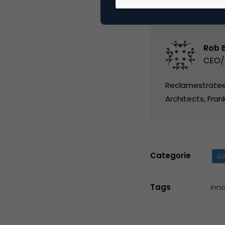
Rob 
CEO/p
Reclamestrateeg
Architects, Frank
Categorie
Co
Tags
inn