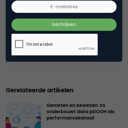
12 februari 2005 om 08:16
Plaats reactie
Je moet
ingelogd zijn op
om een reactie te
plaatsen.
Gerelateerde artikelen
Gemeten en bewezen: zo
onderbouwt data pDOOH als
performancekanaal