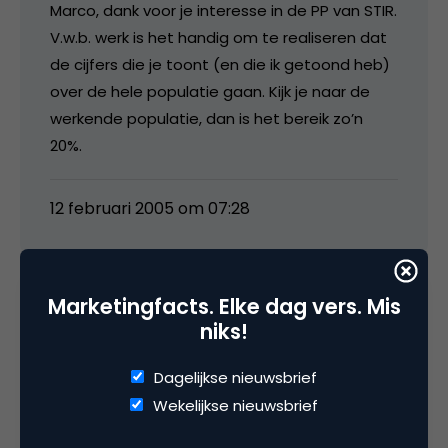
Marco, dank voor je interesse in de PP van STIR.
V.w.b. werk is het handig om te realiseren dat
de cijfers die je toont (en die ik getoond heb)
over de hele populatie gaan. Kijk je naar de
werkende populatie, dan is het bereik zo’n
20%.
12 februari 2005 om 07:28
Marketingfacts. Elke dag vers. Mis
media
niks!
Dagelijkse nieuwsbrief
Dank voor de toelichting Peter, ik begrijp nu
Wekelijkse nieuwsbrief
waarom deze (absolute) percentages zo
laag liggen.