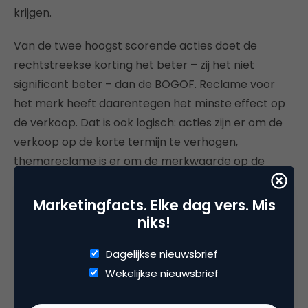
krijgen.
Van de twee hoogst scorende acties doet de
rechtstreekse korting het beter – zij het niet
significant beter – dan de BOGOF. Reclame voor
het merk heeft daarentegen het minste effect op
de verkoop. Dat is ook logisch: acties zijn er om de
verkoop op de korte termijn te verhogen,
themareclame is er om de merkwaarde op de
lange termijn te verbeteren. Dat dit laatste
uiteindelijk ook leidt tot meer en blijvende omzet,
Marketingfacts. Elke dag vers. Mis
hebben Binet & Field aangetoond (8). Over het
niks!
effect van het merk zelf moeten we naar het
Dagelijkse nieuwsbrief
tweede deel en tevens het eigenlijke doel van het
Wekelijkse nieuwsbrief
onderzoek.