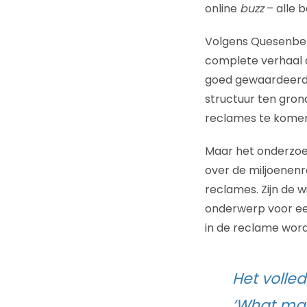
online
buzz
– alle 
Volgens Quesenberr
complete verhaal d
goed gewaardeerd v
structuur ten gron
reclames te komen 
Maar het onderzoek
over de miljoenenr
reclames. Zijn de 
onderwerp voor een
in de reclame word
Het volled
‘What mak