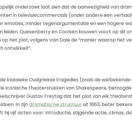
pelijk onderzoek laat zien dat de aanwezigheid van dra
nten in televisiecommercials (onder andere een verhaalli
er emoties, minder tegenargumentatie en een hogere wa
 leiden. Quesenberry en Coolsen bouwen voort op dit on
n op het plot, volgens Van Dale de “manier waarop het ver
h ontwikkelt”.
de klassieke Oudgriekse tragedies (zoals de welbekende
ele iconische theaterstukken van Shakespeare, betoogd
elschrijver Gustav Freytag dat het plot van elk theaters
doen. In zijn
dramatische structuur
uit 1863, beter beken
ft hij vijf acten voor: introductie, stijgende actie, climax, 