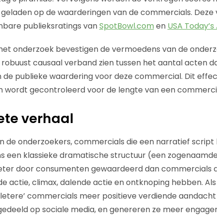
 geladen op de waarderingen van de commercials. Deze
nbare publieksratings van
SpotBowl.com
en
USA Today’s
 het onderzoek bevestigen de vermoedens van de onderz
 robuust causaal verband zien tussen het aantal acten d
 de publieke waardering voor deze commercial. Dit effe
ch wordt gecontroleerd voor de lengte van een commerci
ete verhaal
n de onderzoekers, commercials die een narratief script 
een klassieke dramatische structuur (een zogenaamde ‘v
eter door consumenten gewaardeerd dan commercials die
nde actie, climax, dalende actie en ontknoping hebben. Al
pletere’ commercials meer positieve verdiende aandacht
 gedeeld op sociale media, en genereren ze meer engag