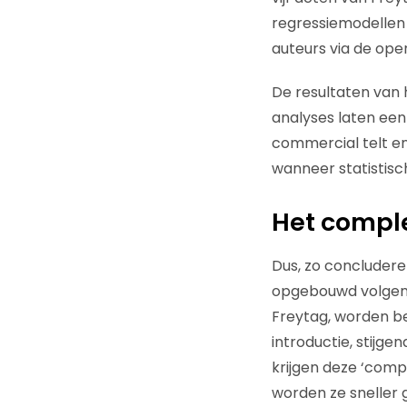
regressiemodellen
auteurs via de ope
De resultaten van
analyses laten een
commercial telt en
wanneer statistis
Het compl
Dus, zo concludere
opgebouwd volgens 
Freytag, worden b
introductie, stijge
krijgen deze ‘com
worden ze sneller