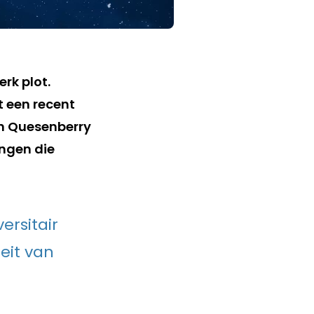
rk plot.
t een recent
h Quesenberry
ingen die
versitair
eit van