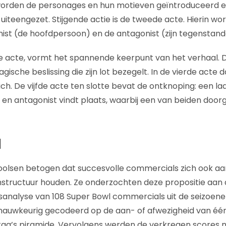
 worden de personages en hun motieven geïntroduceerd 
 uiteengezet. Stijgende actie is de tweede acte. Hierin wor
ist (de hoofdpersoon) en de antagonist (zijn tegenstan
e acte, vormt het spannende keerpunt van het verhaal. 
ische beslissing die zijn lot bezegelt. In de vierde acte d
zich. De vijfde acte ten slotte bevat de ontknoping: een l
 en antagonist vindt plaats, waarbij een van beiden door
l
olsen betogen dat succesvolle commercials zich ook aa
enstructuur houden. Ze onderzochten deze propositie aan
sanalyse van 108 Super Bowl commercials uit de seizoenen 
auwkeurig gecodeerd op de aan- of afwezigheid van één
ytag’s piramide. Vervolgens werden de verkregen scores 