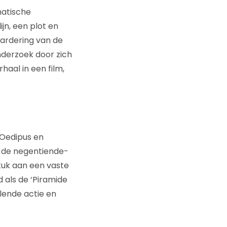
matische
jn, een plot en
ardering van de
derzoek door zich
haal in een film,
 Oedipus en
e de negentiende-
tuk aan een vaste
d als de ‘Piramide
dalende actie en