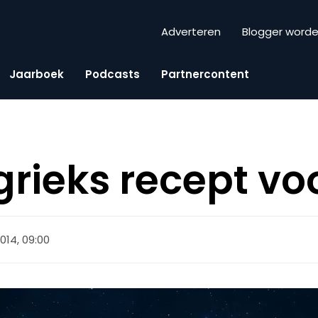
Adverteren
Blogger word
Jaarboek
Podcasts
Partnercontent
rieks recept vo
014, 09:00