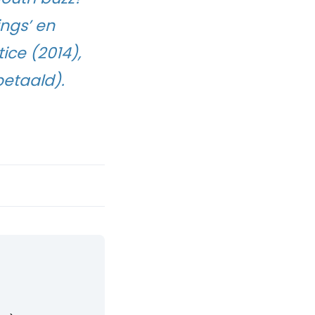
ngs’ en
ice (2014),
etaald).