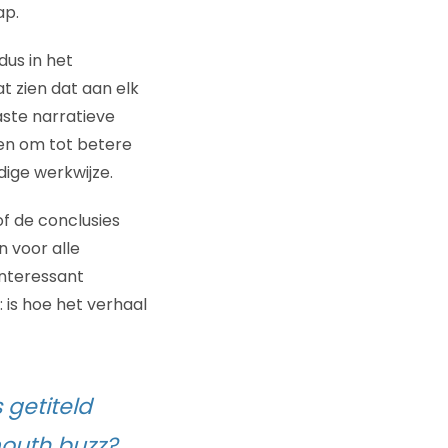
ap.
us in het
t zien dat aan elk
aste narratieve
ten om tot betere
dige werkwijze.
f de conclusies
 voor alle
interessant
 is hoe
het verhaal
 getiteld
outh buzz?