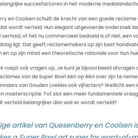
belangrijke succesfactoren in het moderne medialandsch
y en Coolsen schuilt de kracht van een goede reclame d
at wordt verteld. Hun elegant uitgevoerde onderzoek laa
erhaal, of het nu commercieel bedoeld is of niet, een v
dslag ligt. Dat geeft reclamemakers op zijn best handva
en op zijn minst een theoretische rationale voor hun hui
 roept ook vragen op. Je kunt je bijvoorbeeld afvragen o
eclames van de Super Bowl één op één over zijn te nemen
winnaars van Gouden Loekies ook vijfacters? Wellicht een 
 masterscriptie. Tot slot een meer fundamentele vraag:
t verteld belangrijker dan wat
er wordt verteld?
ige artikel van Quesenberry en Coolsen is
es a Super Bowl ad super for word-of-m