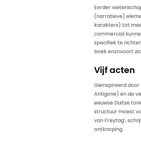
Eerder wetenschap
(narratieve) eleme
karakters) tot me
commercial kunnen
specifiek te richte
boek enzovoort zic
Vijf acten
Geïnspireerd door 
Antigone) en de v
eeuwse Duitse tone
structuur moest vol
van Freytag’, schrij
ontknoping.