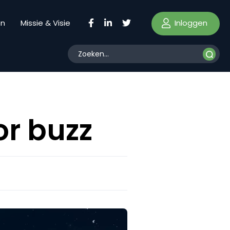
Inloggen
en
Missie & Visie
or buzz