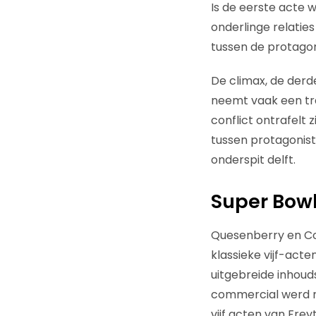
Is de eerste acte
onderlinge relaties
tussen de protagon
De climax, de derd
neemt vaak een trag
conflict ontrafelt 
tussen protagonist
onderspit delft.
Super Bow
Quesenberry en Co
klassieke vijf-act
uitgebreide inhoud
commercial werd n
vijf acten van Fre