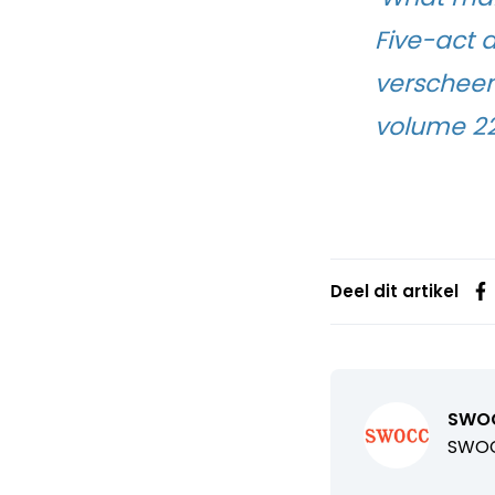
Five-act 
verscheen
volume 22(
Deel dit artikel
SWO
SWOC