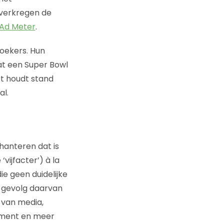
 verkregen de
 Ad Meter
.
oekers. Hun
at een Super Bowl
ct houdt stand
al.
hanteren dat is
ijfacter’) à la
 geen duidelijke
s gevolg daarvan
 van media,
ement en meer