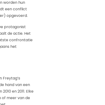
en worden hun
dt een conflict
der) opgevoerd.
De protagonist
aalt de actie. Het
aatste confrontatie
gaans het
n Freytag’s
 de hand van een
2010 en 2011. Elke
 of meer van de
met