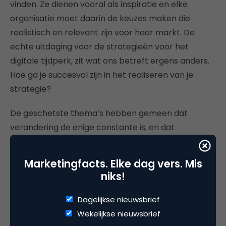
vinden. Ze dienen vooral als inspiratie en elke
organisatie moet daarin de keuzes maken die
realistisch en relevant zijn voor haar markt. De
echte uitdaging voor de strategieën voor het
digitale tijdperk, zit wat ons betreft ergens anders.
Hoe ga je succesvol zijn in het realiseren van je
strategie?
De geschetste thema’s hebben gemeen dat
verandering de enige constante is, en dat
klantgerichtheid en cocreatie betekenen dat de
traditionele rolverdeling tussen klant en
Marketingfacts. Elke dag vers. Mis
medewerker vervaagt. Ook hier legt het digitale
niks!
tijdperk de lat hoger: alleen klantgerichtheid is niet
meer voldoende – mensgerichtheid wordt het
Dagelijkse nieuwsbrief
sleutelwoord. Organisaties moeten zich daarmee
Wekelijkse nieuwsbrief