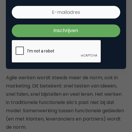
fundamenteel anders gaan gedragen. De
succesvolle realisatie van je strategie is daarmee
een verandervraagstuk geworden.
Wat ons betreft is er een aantal voorwaarden voor
een succesvolle executie van de strategie binnen
een organisatie.
1. Snelheid en flexibiliteit
Agile werken wordt steeds meer de norm, ook in
marketing. Dit betekent: snel testen van ideeën,
snel falen, snel bijstellen en veel leren. Het werken
in traditionele functionele silo’s past niet bij dat
model. Samenwerking tussen functionele gebieden
(en met klanten, leveranciers en partners) wordt
de norm.