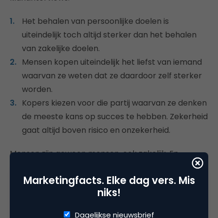
Het behalen van persoonlijke doelen is
uiteindelijk toch altijd sterker dan het behalen
van zakelijke doelen.
Mensen kopen uiteindelijk het liefst van iemand
waarvan ze weten dat ze daardoor zelf sterker
worden.
Kopers kiezen voor die partij waarvan ze denken
de meeste kans op succes te hebben. Zekerheid
gaat altijd boven risico en onzekerheid.
Mensen zijn gewoon mensen, ook zakelijk. En
mensen laten zich graag leiden door sterke
Marketingfacts. Elke dag vers. Mis
merken. Ik durf het uiteindelijk wel zo te stellen: Bij
niks!
zakelijke aankopen is 70% emotie en 30% ratio.
Dagelijkse nieuwsbrief
Maar van 1 ding ben ik echt 100% overtuigd. Die