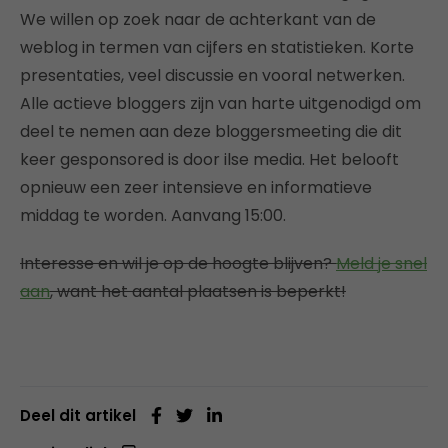
We willen op zoek naar de achterkant van de
weblog in termen van cijfers en statistieken. Korte
presentaties, veel discussie en vooral netwerken.
Alle actieve bloggers zijn van harte uitgenodigd om
deel te nemen aan deze bloggersmeeting die dit
keer gesponsored is door ilse media. Het belooft
opnieuw een zeer intensieve en informatieve
middag te worden. Aanvang 15:00.
Interesse en wil je op de hoogte blijven?
Meld je snel
aan
, want het aantal plaatsen is beperkt!
Deel dit artikel