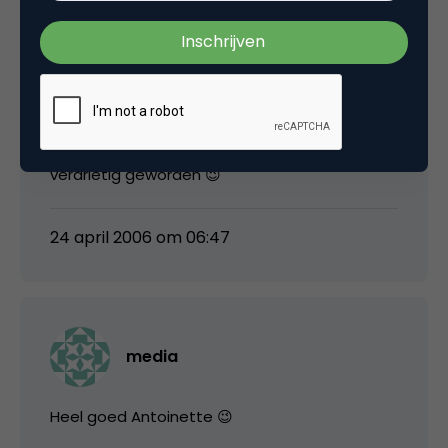
amsterdamant
@ Marco. Mama is inmiddels boos en
verdrietig geworden 😉
24 april 2006 om 06:47
media
Heel goed Antoinette 😉