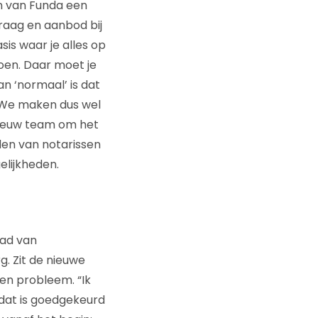
den van Funda een
raag en aanbod bij
sis waar je alles op
oen. Daar moet je
n ‘normaal’ is dat
. We maken dus wel
nieuw team om het
den van notarissen
elijkheden.
aad van
. Zit de nieuwe
en probleem. “Ik
 dat is goedgekeurd