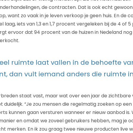
onderhandelingen, de contracten. Dat is ook echt gewoon
p, want zo vaak in je leven verkoop je geen huis. En de co
 laag, iets van 1,3 en 1,7 procent vergeleken bij de 4 of 5
orgt ervoor dat 94 procent van de huizen in Nedeland nog
erkocht.
veel ruimte laat vallen in de behoefte va
, dan vult iemand anders die ruimte in
breden staat vast, maar wat over een jaar de zichtbare
 niet duidelijk. “Je zou mensen die regelmatig zoeken op ee
erts kunnen gaan versturen wanneer er nieuw aanbod is.
e manier en omdat we zoveel gebruikers hebben, mag je 
t merken. En ik zou graag twee nieuwe producten live w