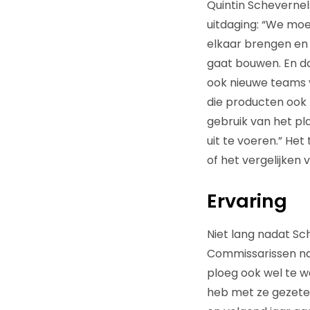
Quintin Schevernels
uitdaging: “We moe
elkaar brengen en d
gaat bouwen. En da
ook nieuwe teams v
die producten ook 
gebruik van het pl
uit te voeren.” H
of het vergelijken
Ervaring
Niet lang nadat Sc
Commissarissen na 
ploeg ook wel te w
heb met ze gezeten