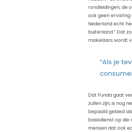
rondleidingen, de 
ook geen ervaring o
Nederland echt heel
buitenland.” Dat z
makelaars wordt v
“Als je te
consument
Dat Funda gaat ver
zullen zijn, is nog
bepaald gebied al
basisdienst op di
mensen dat ook ech