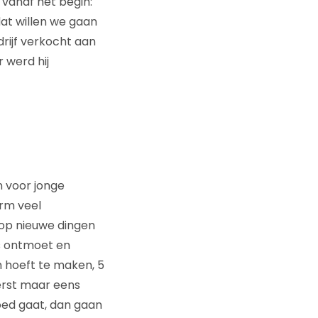
 vanaf het begin:
at willen we gaan
drijf verkocht aan
 werd hij
n voor jonge
orm veel
 op nieuwe dingen
ms ontmoet en
n hoeft te maken, 5
erst maar eens
goed gaat, dan gaan