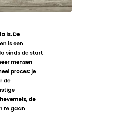
a is. De
n is een
da sinds de start
neer mensen
eel proces: je
r de
astige
chevernels, de
n te gaan