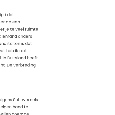
igd dat
, er op een
 je te veel ruimte
at iemand anders
naliteiten is dat
Dat heb ik niet
 In Duitsland heeft
cht. De verbreding
olgens Schevernels
 eigen hand te
willen doen: de