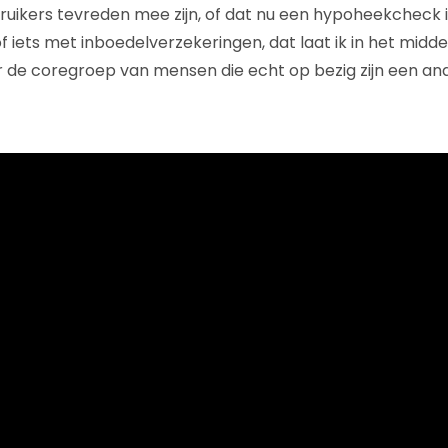
uikers tevreden mee zijn, of dat nu een hypoheekcheck i
of iets met inboedelverzekeringen, dat laat ik in het midde
 de coregroep van mensen die echt op bezig zijn een an