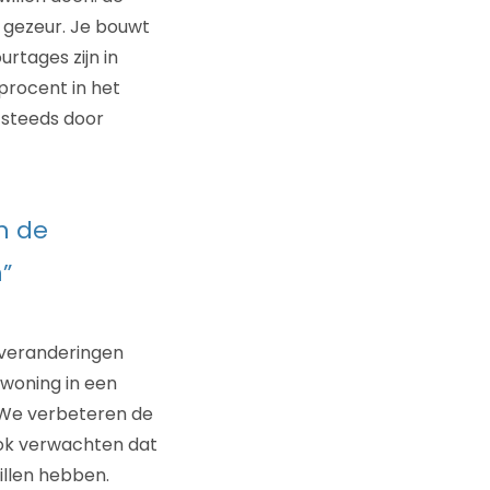
 gezeur. Je bouwt
urtages zijn in
 procent in het
 steeds door
n de
”
 veranderingen
n woning in een
 We verbeteren de
ook verwachten dat
illen hebben.