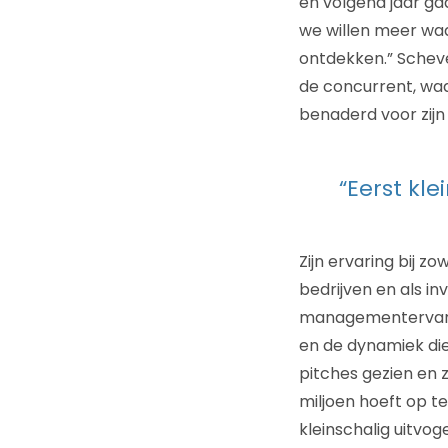
en volgend jaar ga
we willen meer wa
ontdekken.” Scheve
de concurrent, wa
benaderd voor zijn
“Eerst kl
Zijn ervaring bij z
bedrijven en als i
managementervaring
en de dynamiek die
pitches gezien en 
miljoen hoeft op t
kleinschalig uitvo