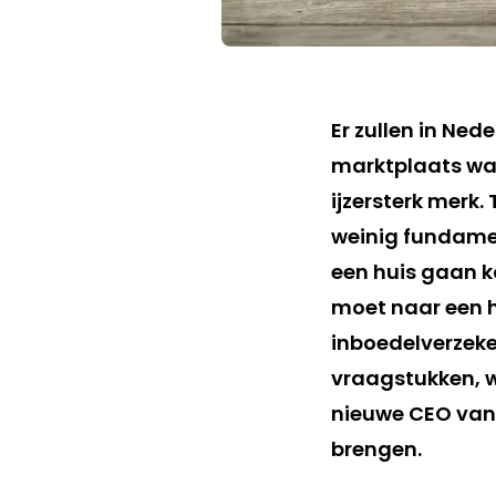
Er zullen in Ned
marktplaats wa
ijzersterk merk.
weinig fundame
een huis gaan k
moet naar een h
inboedelverzeker
vraagstukken, wa
nieuwe CEO van
brengen.