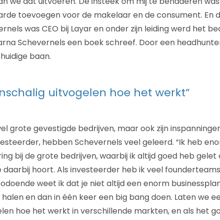
an we dat uitvoeren. De insteek om mij te benaderen was
arde toevoegen voor de makelaar en de consument. En d
rnels was CEO bij Layar en onder zijn leiding werd het be
arna Schevernels een boek schreef. Door een headhunter
 huidige baan.
einschalig uitvogelen hoe het werkt”
owel grote gevestigde bedrijven, maar ook zijn inspanninge
nvesteerder, hebben Schevernels veel geleerd. “Ik heb en
 bij de grote bedrijven, waarbij ik altijd goed heb gelet
 daarbij hoort. Als investeerder heb ik veel foundertea
zodoende weet ik dat je niet altijd een enorm businesspla
e halen en dan in één keer een big bang doen. Laten we e
gelen hoe het werkt in verschillende markten, en als het 