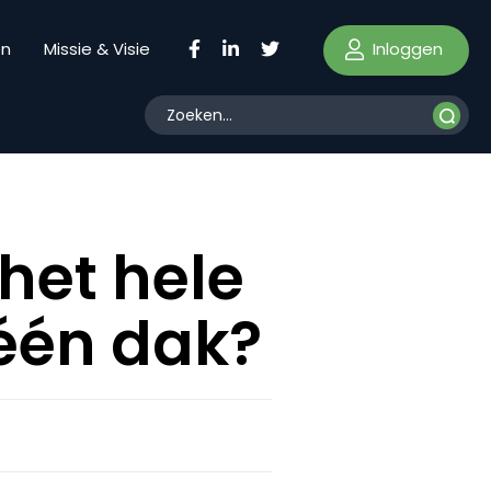
Inloggen
en
Missie & Visie
het hele
één dak?