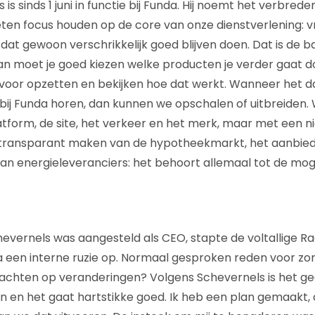
 is sinds 1 juni in functie bij Funda. Hij noemt het verbre
ten focus houden op de core van onze dienstverlening: v
at gewoon verschrikkelijk goed blijven doen. Dat is de ba
n moet je goed kiezen welke producten je verder gaat d
oor opzetten en bekijken hoe dat werkt. Wanneer het da
bij Funda horen, dan kunnen we opschalen of uitbreiden
atform, de site, het verkeer en het merk, maar met een 
et transparant maken van de hypotheekmarkt, het aanbie
 van energieleveranciers: het behoort allemaal tot de mog
hevernels was aangesteld als CEO, stapte de voltallige R
een interne ruzie op. Normaal gesproken reden voor zorg
achten op veranderingen? Volgens Schevernels is het ge
 en het gaat hartstikke goed. Ik heb een plan gemaakt,