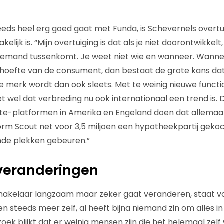
”
eds heel erg goed gaat met Funda, is Schevernels overtu
lijk is. “Mijn overtuiging is dat als je niet doorontwikkelt
mand tussenkomt. Je weet niet wie en wanneer. Wanneer
behoefte van de consument, dan bestaat de grote kans d
Je merk wordt dan ook sleets. Met te weinig nieuwe functio
ziet wel dat verbreding nu ook internationaal een trend is. 
te-platformen in Amerika en Engeland doen dat allemaal.
orm Scout net voor 3,5 miljoen een hypotheekpartij geko
ende plekken gebeuren.”
 veranderingen
 makelaar langzaam maar zeker gaat veranderen, staat v
 steeds meer zelf, al heeft bijna niemand zin om alles in
oek blijkt dat er weinig mensen zijn die het helemaal zelf 