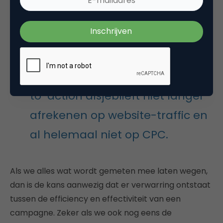
beoordelen. Dek een willekeurige advertentie in een
willekeurig tijdschrift voor 80 procent af met een
blanco A4-tje en je begrijpt wat ik bedoel.
Laten we een video zonder call-
to-action alsjeblieft niet langer
afrekenen op website-traffic en
al helemaal niet op CPC.
Als we alles wat wordt gemeten mee laten wegen,
dan is de kans aanwezig dat er verwarring ontstaat
tussen de efficiency en effectiviteit van een
campagne. Zeker als we ook nog eens de