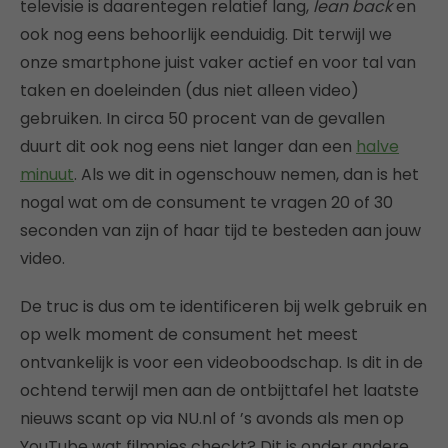
televisie is daarentegen relatief lang,
lean back
en
ook nog eens behoorlijk eenduidig. Dit terwijl we
onze smartphone juist vaker actief en voor tal van
taken en doeleinden (dus niet alleen video)
gebruiken. In circa 50 procent van de gevallen
duurt dit ook nog eens niet langer dan een
halve
minuut
. Als we dit in ogenschouw nemen, dan is het
nogal wat om de consument te vragen 20 of 30
seconden van zijn of haar tijd te besteden aan jouw
video.
De truc is dus om te identificeren bij welk gebruik en
op welk moment de consument het meest
ontvankelijk is voor een videoboodschap. Is dit in de
ochtend terwijl men aan de ontbijttafel het laatste
nieuws scant op via NU.nl of ’s avonds als men op
YouTube wat filmpjes checkt? Dit is onder andere