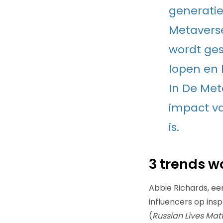
generatie 
Metaverse
wordt ges
lopen en 
In De Met
impact v
is.
3 trends w
Abbie Richards, ee
influencers op ins
(
Russian Lives Mat