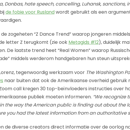
, Donbas, hate speech, cancelling, Luhansk, sanctions, in
bij
de fobie voor Rusland
wordt gebruikt als een argument
vaardigen.
s de zogeheten “Z Dance Trend” waarop jongeren middel
e letter Z terugkomt (zie ook
Metagids #12
), duidelijk m
en. De laatste trend heet “Real Women” waarop Russisc
de” middels werderom handgebaren hun steun uitsprek
r Lorenz, tegenwoordig werkzaam voor
The Washington Po
ws
naar buiten dat ook de Amerikaanse overheid gebruik
 Zoom call kregen 30 top-beïnvloeders instructies over ho
merikaanse publiek moeten informeren.
“We recognize thi
n the way the American public is finding out about the la
e you had the latest information from an authoritative s
n de diverse creators direct informatie over de oorlog na