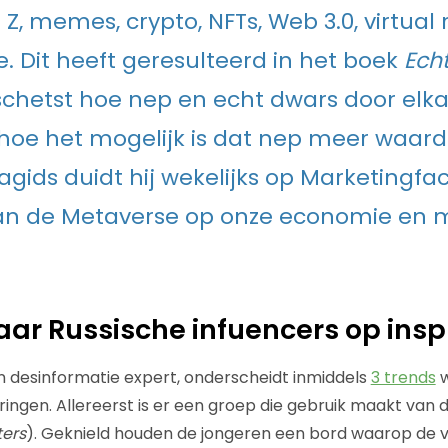
Z, memes, crypto, NFTs, Web 3.0, virtual 
. Dit heeft geresulteerd in het boek
Ech
chetst hoe nep en echt dwars door elk
hoe het mogelijk is dat nep meer waard 
agids duidt hij wekelijks op Marketingfa
an de Metaverse op onze economie en 
aar Russische infuencers op ins
n desinformatie expert, onderscheidt inmiddels
3 trends
w
pringen. Allereerst is er een groep die gebruik maakt va
ters
). Geknield houden de jongeren een bord waarop de 