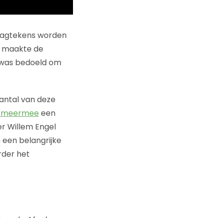
raagtekens worden
ie maakte de
 was bedoeld om
aantal van deze
etmeermee
een
r Willem Engel
 een belangrijke
rder het