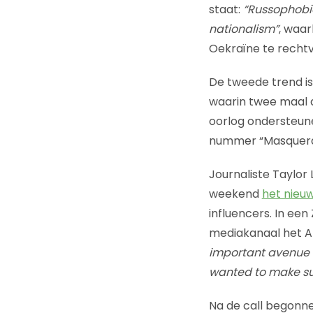
staat:
“Russophobia
nationalism”
, waar
Oekraïne te recht
De tweede trend i
waarin twee maal d
oorlog ondersteun
nummer “Masquera
Journaliste Taylo
weekend
het nieu
influencers. In een
mediakanaal het A
important avenue i
wanted to make sur
Na de call begonne