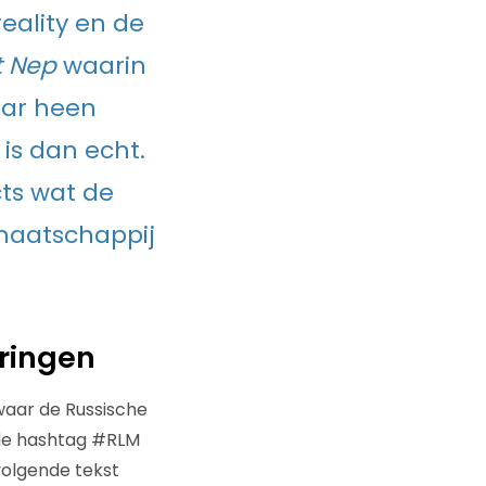
reality en de
t Nep
waarin
aar heen
is dan echt.
cts wat de
maatschappij
pringen
aar de Russische
n de hashtag #RLM
volgende tekst