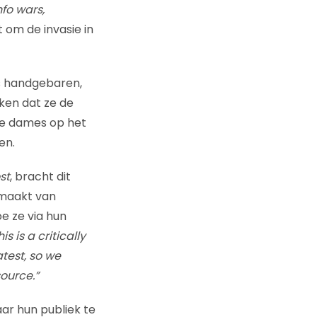
fo wars,
 om de invasie in
s handgebaren,
aken dat ze de
he dames op het
en.
st
, bracht dit
 maakt van
e ze via hun
s is a critically
test, so we
ource.”
ar hun publiek te