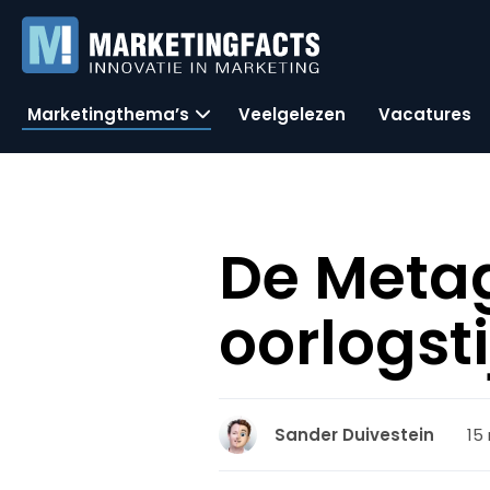
Marketingthema’s
Veelgelezen
Vacatures
De Metag
oorlogsti
15
Sander Duivestein