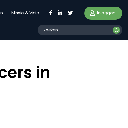
Inloggen
en
Missie & Visie
cers in