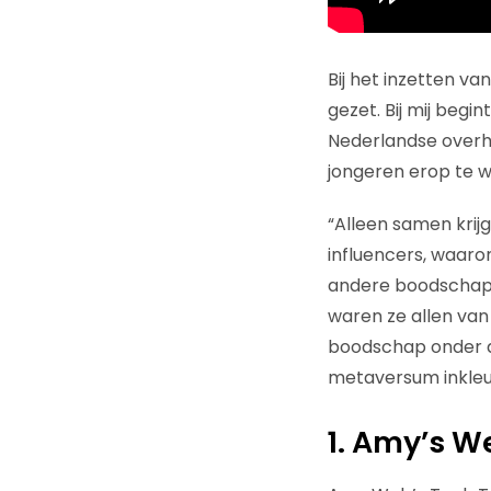
Bij het inzetten 
gezet. Bij mij beg
Nederlandse overh
jongeren erop te w
“Alleen samen krij
influencers, waaro
andere boodschap v
waren ze allen van
boodschap onder d
metaversum inkleur
1. Amy’s W