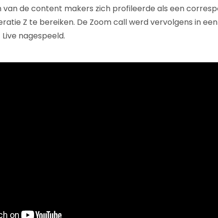
n van de content makers zich profileerde als een corres
ratie Z te bereiken. De Zoom call werd vervolgens in een
 Live nagespeeld.