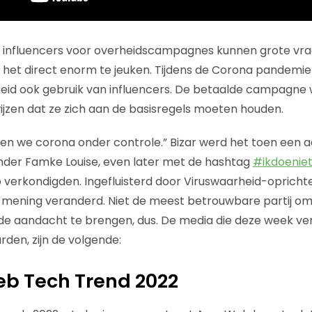
van influencers voor overheidscampagnes kunnen grote v
int het direct enorm te jeuken. Tijdens de Corona pandem
eid ook gebruik van influencers. De betaalde campagne
ijzen dat ze zich aan de basisregels moeten houden.
gen we corona onder controle.” Bizar werd het toen een 
nder Famke Louise, even later met de hashtag
#ikdoeni
erkondigden. Ingefluisterd door Viruswaarheid-oprichte
 mening veranderd. Niet de meest betrouwbare partij om
e aandacht te brengen, dus. De media die deze week ve
den, zijn de volgende:
eb Tech Trend 2022