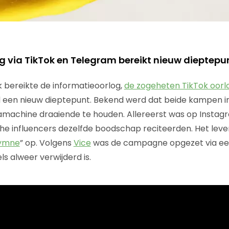
g via TikTok en Telegram bereikt nieuw dieptepu
 bereikte de informatieoorlog,
de zogeheten TikTok oorl
 een nieuw dieptepunt. Bekend werd dat beide kampen in
achine draaiende te houden. Allereerst was op Instagr
che influencers dezelfde boodschap reciteerden. Het lev
ymne
” op. Volgens
Vice
was de campagne opgezet via een
ls alweer verwijderd is.