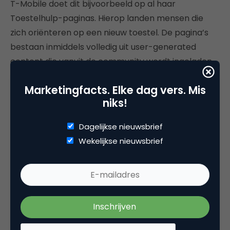
T-Mobile doet dit bijvoorbeeld op al haar
Toestelhulp-paginas. Hierop landen mensen die
zich oriënteren op een nieuw toestel. De pagina’s
bestaan inmiddels volledig uit user-generated
content die vanuit de community wordt ingeladen.
Door middel van API-calls, slimme tags en
Marketingfacts. Elke dag vers. Mis
moderatie laat T-Mobile de meest relevante en
niks!
actuele informatie van andere gebruikers zien per
toestel. De pagina presteert beter dan voorheen
Dagelijkse nieuwsbrief
met enkel statische content.
Wekelijkse nieuwsbrief
Ditzelfde principe kan ook werken voor bots of
virtuele assistenten. Zie onderstaand voorbeeld
waarbij een bot kan verwijzen naar
tips & tricks
van
andere gebruikers. De bot wordt gevoed door
gevoed door gesprekken uit de community.