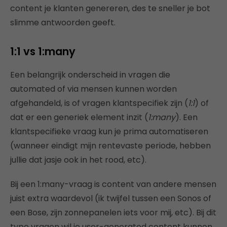
content je klanten genereren, des te sneller je bot
slimme antwoorden geeft.
1:1 vs 1:many
Een belangrijk onderscheid in vragen die
automated of via mensen kunnen worden
afgehandeld, is of vragen klantspecifiek zijn (
1:1
) of
dat er een generiek element inzit (
1:many
). Een
klantspecifieke vraag kun je prima automatiseren
(wanneer eindigt mijn rentevaste periode, hebben
jullie dat jasje ook in het rood, etc).
Bij een 1:many-vraag is content van andere mensen
juist extra waardevol (ik twijfel tussen een Sonos of
een Bose, zijn zonnepanelen iets voor mij, etc). Bij dit
type vragen wil je user-generated content kunnen