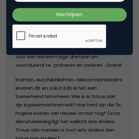
betekenis verliest. (¨ook trouwe klanten lopen
weg¨,9+ denken, fans, ambassadeurs, kritieke
¨touchpoints¨ etc.)
Ik zie het bij mijn klanten en ik zie het bij mezelf
als klant. Ultra transparantie, instant
beschikbaarheid en impulsmarketing zorgen
voor een extreem lage drempel om
voortdurend te ¨proberen en variëren¨. Overal.
Kranten, autofabrikanten, telecomaanbieders
ervaren dit en ook in b2b is het een
toenemend fenomeen. Wie is er trouw aan
zijn kopieermachinemerk? Hoe hard zijn die 5x
hogere kosten van nieuwe omzet nog? (Voor
dienstverlening ligt het wellicht iets anders.
Trouw aan mensen is toch iets anders dan
trouw aan spullen.)