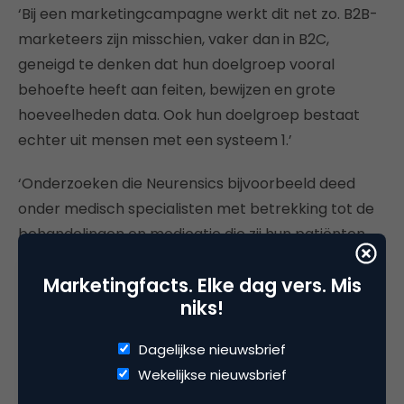
‘Bij een marketingcampagne werkt dit net zo. B2B-
marketeers zijn misschien, vaker dan in B2C,
geneigd te denken dat hun doelgroep vooral
behoefte heeft aan feiten, bewijzen en grote
hoeveelheden data. Ook hun doelgroep bestaat
echter uit mensen met een systeem 1.’
‘Onderzoeken die Neurensics bijvoorbeeld deed
onder medisch specialisten met betrekking tot de
behandelingen en medicatie die zjj hun patiënten
voorschreven, lieten zien dat ook bij hen
hot
Marketingfacts. Elke dag vers. Mis
cognition
– neurale netwerken die betrokken zijn bij
niks!
het leren hoe informatie samenhangt met primaire
gains
en
pains
– een grote rol speelt.’
Dagelijkse nieuwsbrief
Wekelijkse nieuwsbrief
Ook de B2B-doelgroep bestaat