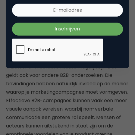
uit mensen met een systeem 1
‘Natuurlijk snakt deze doelgroep naar feitelijke en
rationele informatie, zoals gegevens uit medische
trials en vooronderzoeken. Echter, we hebben
gemerkt dat ook hot cognition een grote rol speelt
wanneer er meerdere keuzes mogelijk zijn. Dat
geldt ook voor andere B2B-onderzoeken. Die
bevindingen hebben natuurlijk invloed op de manier
waarop je marketingcampagnes moet vormgeven.
Effectieve B2B-campagnes kunnen vaak een meer
visuele aanpak vereisen, waarbij non-verbale
communicatie een grotere rol speelt. Mensen of
acteurs kunnen uitstekend in staat zijn om de
emotionele voordelen van je product over te