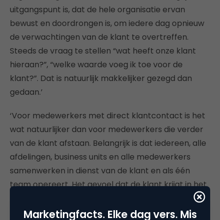
uitgangspunt is, dat de hele organisatie ervan
bewust en doordrongen is, om iedere dag opnieuw
de verwachtingen van de klant te overtreffen.
Steeds de vraag te stellen “wat heeft onze klant
hieraan?”, “welke waarde voeg ik toe voor de
klant?”. Dat is natuurlijk makkelijker gezegd dan
gedaan.’
‘Voor medewerkers met direct klantcontact is het
wat natuurlijker dan voor medewerkers die verder
van de klant afstaan. Belangrijk is dat iedereen, alle
afdelingen, business units en alle medewerkers
samenwerken in dienst van de klant en als één
team opereert. Het gevoel dat de klant krijgt in het
contact met Eneco dient op alle gebieden te
kloppen. Interne communicatie kan bijdragen door
Marketingfacts. Elke dag vers. Mis