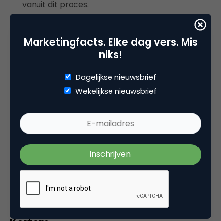
vanuit dit proces.
De workshops waarin je deze klantervaringsketen
Marketingfacts. Elke dag vers. Mis
opstelt, zijn allemaal interventies binnen de
niks!
organisatie om bewustwording te creëren wat de
klant werkelijk ervaart. Er gebeuren vaak twee
Dagelijkse nieuwsbrief
dingen in die workshops: mensen moeten zich aan
Wekelijkse nieuwsbrief
elkaar voorstellen, want ze hebben nooit over de
hele klantketen samengewerkt en ze hebben
discussies over hoe het proces vanuit de klant
loopt, want ook daar is geen gedeeld beeld. Deze
workshops zijn dus vanuit
change
-perspectief
minstens zo interessant als voor het bereiken van
de harde doelstellingen op kanaalsturing,
contactreductie en klanttevredenheid.