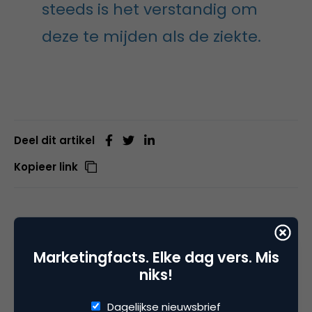
steeds is het verstandig om
deze te mijden als de ziekte.
Deel dit artikel
Kopieer link
Freek Janssen
Content Strategist bij
Philips en
Marketingfacts. Elke dag vers. Mis
niks!
Bureau Verf
Content mens in verschillende
Dagelijkse nieuwsbrief