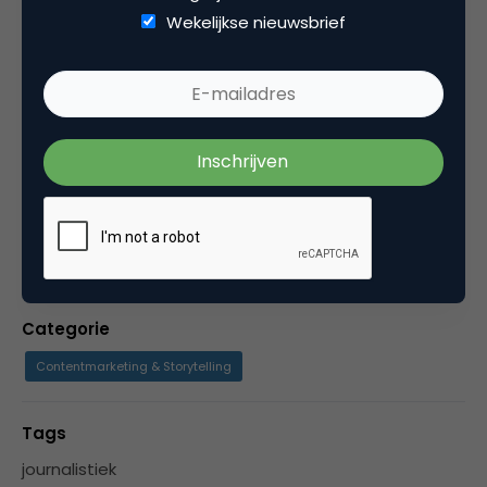
verschijningsvormen: - Als senior
Wekelijkse nieuwsbrief
contentstrateeg bij Philips, met een focus op
innovatie - Als freelancer bij Bureau Verf - Als een
van de mensen achter het Genootschap van
Contentstrategen - Als juryvoorzitter van de
Grand Prix Content Marketing
Categorie
Contentmarketing & Storytelling
Tags
journalistiek