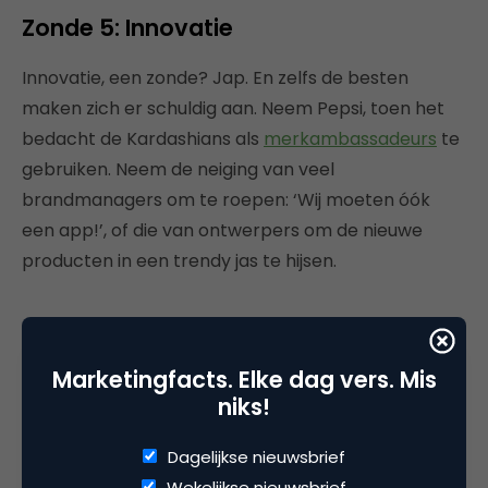
Zonde 5: Innovatie
Innovatie, een zonde? Jap. En zelfs de besten
maken zich er schuldig aan. Neem Pepsi, toen het
bedacht de Kardashians als
merkambassadeurs
te
gebruiken. Neem de neiging van veel
brandmanagers om te roepen: ‘Wij moeten óók
een app!’, of die van ontwerpers om de nieuwe
producten in een trendy jas te hijsen.
Innoveren om te innoveren is
Marketingfacts. Elke dag vers. Mis
gedoemd te mislukken
niks!
Dagelijkse nieuwsbrief
Open staan voor nieuwe ideeën en kansen is goed,
Wekelijkse nieuwsbrief