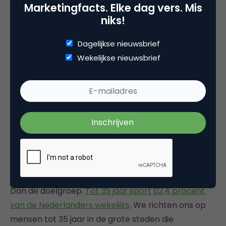
(94,3 procent) en drinken (56,7 procent). De plek
Marketingfacts. Elke dag vers. Mis
waar deze items het meest worden gelaten, is
niks!
verrassend genoeg in de broekzak (55,7 procent),
in de handen van de sporter (46,5 procent) of in
Dagelijkse nieuwsbrief
een heuptas (28,5 procent).
Wekelijkse nieuwsbrief
Mensen die al sporten, herkennen dus het
probleem dat de FlipBelt oplost: waar laat je je
telefoon, sleutels, pasjes en/of voeding tijdens het
sporten? Ze hebben een latente behoefte aan het
product en ze herkennen dat andere probleem
ook: het geen zin hebben om naar de sportschool
te gaan.
Dan de doelgroep.
Tot 35 jaar sport 62,4 procent
van de Nederlanders wekelijks
. We richten ons op
mensen tot 35 jaar in de grote steden die