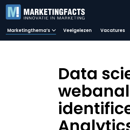
Marketingthema’s
Veelgelezen
Vacatures
Data sci
webanali
identifi
Analyti