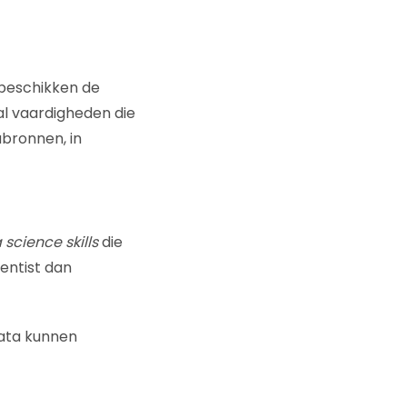
 beschikken de
l vaardigheden die
abronnen, in
 science skills
die
entist dan
data kunnen