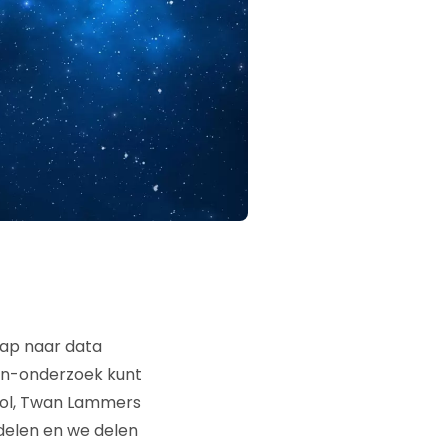
tap naar data
ern-onderzoek kunt
tool, Twan Lammers
 delen en we delen