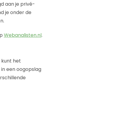
d aan je privé-
d je onder de
n.
op
Webanalisten.nl
.
e kunt het
t in een oogopslag
rschillende