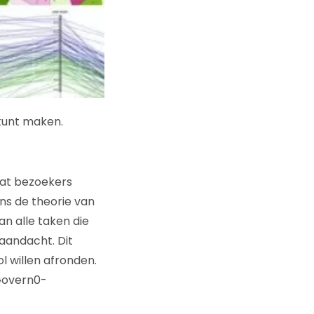
 kunt maken.
wat bezoekers
ens de theorie van
 van alle taken die
aandacht. Dit
l willen afronden.
cGovern0-