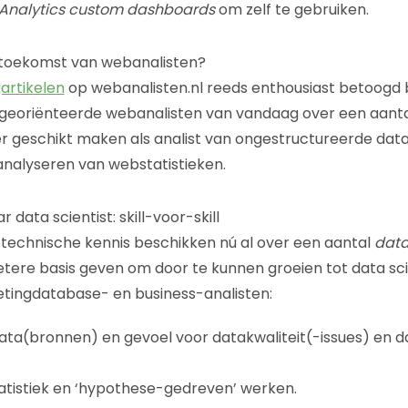
Analytics custom dashboards
om zelf te gebruiken.
 toekomst van webanalisten?
artikelen
op webanalisten.nl reeds enthousiast betoogd
georiënteerde webanalisten van vandaag over een aanta
er geschikt maken als analist van ongestructureerde dat
 analyseren van webstatistieken.
 data scientist: skill-voor-skill
technische kennis beschikken nú al over een aantal
data
etere basis geven om door te kunnen groeien tot data sci
etingdatabase- en business-analisten:
 data(bronnen) en gevoel voor datakwaliteit(-issues) en 
atistiek en ‘hypothese-gedreven’ werken.