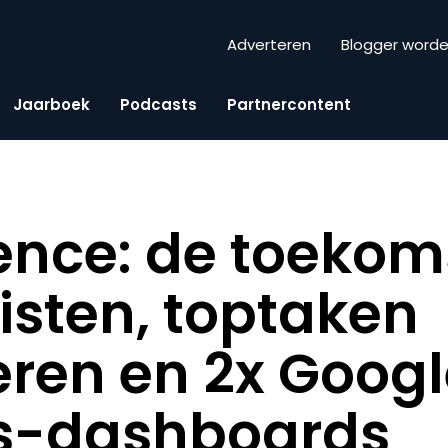
Adverteren
Blogger word
Jaarboek
Podcasts
Partnercontent
ence: de toekom
sten, toptaken
ceren en 2x Goog
cs-dashboards