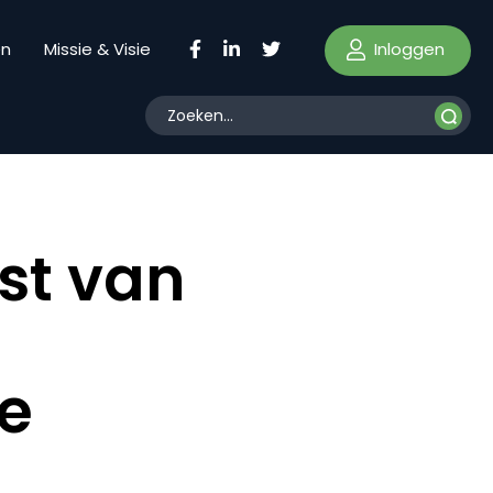
Inloggen
en
Missie & Visie
st van
le