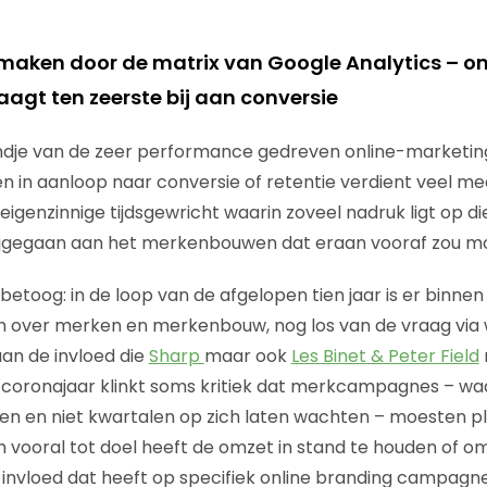
k maken door de matrix van Google Analytics – on
gt ten zeerste bij aan conversie
fkindje van de zeer performance gedreven online-marketing
 in aanloop naar conversie of retentie verdient veel m
dit eigenzinnige tijdsgewricht waarin zoveel nadruk ligt op di
ijgegaan aan het merkenbouwen dat eraan vooraf zou m
betoog: in de loop van de afgelopen tien jaar is er binne
n over merken en merkenbouw, nog los van de vraag via 
aan de invloed die
Sharp
maar ook
Les Binet & Peter Field
it coronajaar klinkt soms kritiek dat merkcampagnes – w
ren en niet kwartalen op zich laten wachten – moesten 
h vooral tot doel heeft de omzet in stand te houden of om
 invloed dat heeft op specifiek online branding campagn