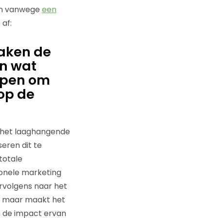
ben vanwege
een
 af:
maken de
en wat
jpen om
op de
ar het laaghangende
seren dit te
totale
ionele marketing
rvolgens naar het
rs maar maakt het
en de impact ervan