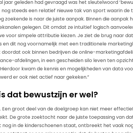
ntal jaar geleden had gevraagd was het sleutelwoord ‘bewu
s nog steeds een relatief nieuwe tak van sport waarin de t
 zoekende is naar de juiste aanpak. Binnen die aanpak he
analen gelegen. Dit omdat ze intuïtief logisch aanvoel
we voor simpele attributie kiezen. Je ziet de brug naar d
s en dit nog voornamelijk met een traditionele marketingb
 doordat ook binnen bedrijven de online-marketingafdel
ance-afdelingen, in een gescheiden silo leven ten opzich
Hierdoor kwam de kennis en mogelijkheden van data voor
 werd er ook niet actief naar gekeken.”
is dat bewustzijn er wel?
l. Een groot deel van de doelgroep kan niet meer effectie
kt. De grote zoektocht naar de juiste toepassing van dat
 nog in de kinderschoenen staat, ontbreekt het vaak no