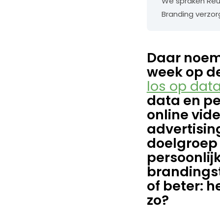
We spraken Reu
Branding verzorg
Daar noem 
week op de
los op dat
data en pe
online vid
advertisin
doelgroep 
persoonlij
brandingst
of beter: 
zo?