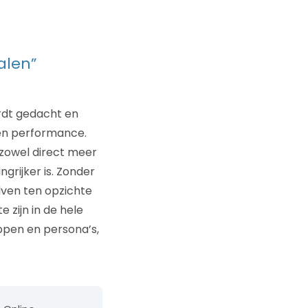
alen”
ordt gedacht en
 en performance.
 zowel direct meer
grijker is. Zonder
elven ten opzichte
 zijn in de hele
appen en persona’s,