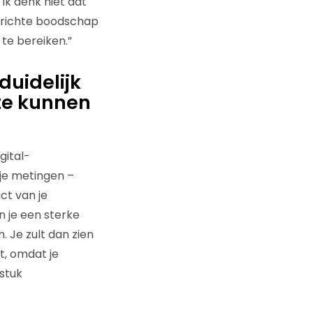
Ik denk niet dat
gerichte boodschap
 te bereiken.”
duidelijk
te kunnen
gital-
je metingen –
ct van je
 je een sterke
 Je zult dan zien
, omdat je
stuk