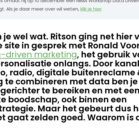
s omdat hij op 10 december een NIMA Workshop Data Driven
t. Als je daar meer over wil weten,
klik je hier
.
je wel wat. Ritson ging net hier 
 site in gesprek met Ronald Voo
a-driven marketing
, het gebruik 
rsonalisatie onlangs. Door kanal
eo, radio, digitale buitenreclame
g te combineren met data ben je i
gerichter te bereiken en met ee
ke boodschap, ook binnen een
rategie. Maar het gebeurt dus h
het gaat zelden goed. Waarom is 