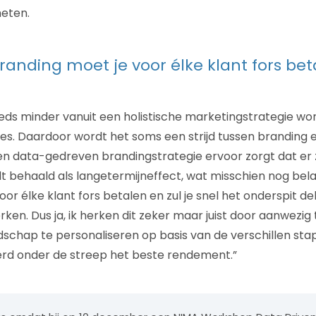
meten.
randing moet je voor élke klant fors bet
eeds minder vanuit een holistische marketingstrategie w
jes. Daardoor wordt het soms een strijd tussen branding
 en data-gedreven brandingstrategie ervoor zorgt dat er
behaald als langetermijneffect, wat misschien nog belan
or élke klant fors betalen en zul je snel het onderspit d
en. Dus ja, ik herken dit zeker maar juist door aanwezig te
odschap te personaliseren op basis van de verschillen st
erd onder de streep het beste rendement.”