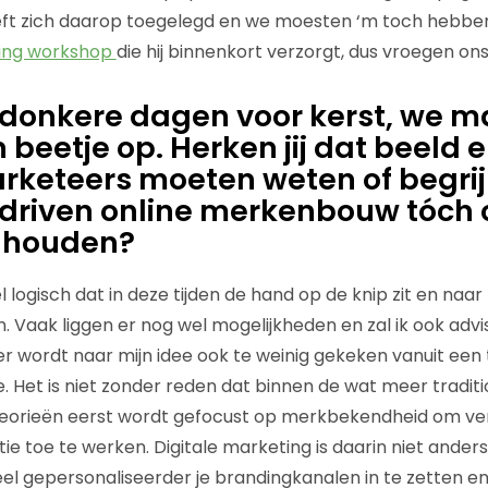
heeft zich daarop toegelegd en we moesten ‘m toch heb
ding workshop
die hij binnenkort verzorgt, dus vroegen ons
e donkere dagen voor kerst, we 
 beetje op. Herken jij dat beeld 
rketeers moeten weten of begri
-driven online merkenbouw tóch 
 houden?
wel logisch dat in deze tijden de hand op de knip zit en na
. Vaak liggen er nog wel mogelijkheden en zal ik ook advi
er wordt naar mijn idee ook te weinig gekeken vanuit een 
. Het is niet zonder reden dat binnen de wat meer tradit
eorieën eerst wordt gefocust op merkbekendheid om ve
tie toe te werken. Digitale marketing is daarin niet ande
veel gepersonaliseerder je brandingkanalen in te zetten 