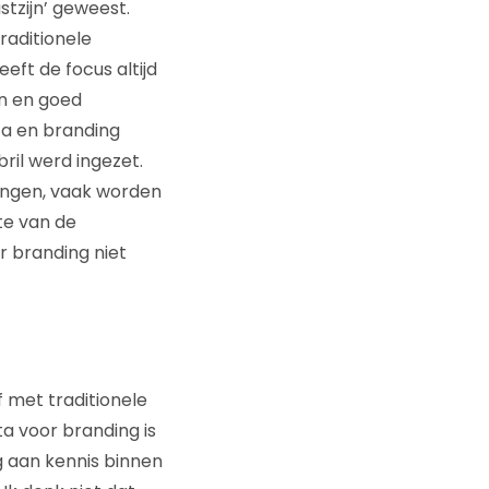
stzijn’ geweest.
raditionele
eft de focus altijd
en en goed
ata en branding
ril werd ingezet.
ingen, vaak worden
te van de
 branding niet
f met traditionele
a voor branding is
g aan kennis binnen