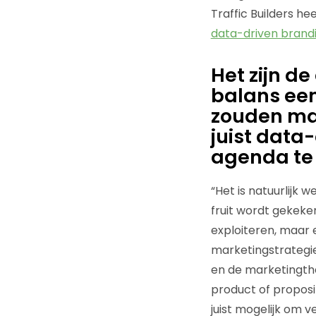
Traffic Builders 
data-driven bran
Het zijn d
balans een
zouden ma
juist data
agenda te
“Het is natuurlijk 
fruit wordt gekeken
exploiteren, maar 
marketingstrategie
en de marketingth
product of proposi
juist mogelijk om 