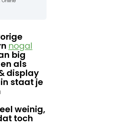
 Online
vorige
rn
nogal
van big
en als
 & display
n staat je
n
eel weinig,
dat toch