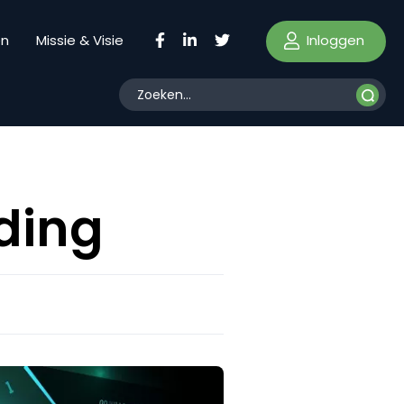
Inloggen
en
Missie & Visie
ding