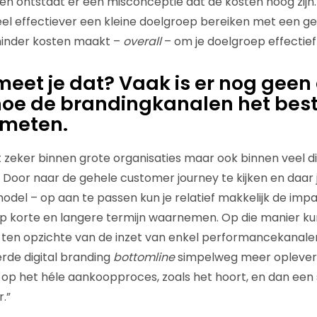
en ontstaat er een misconceptie dat de kosten hoog zijn. 
 veel effectiever een kleine doelgroep bereiken met een 
minder kosten maakt –
overall
– om je doelgroep effectief
eet je dat? Vaak is er nog geen 
hoe de brandingkanalen het bes
meten.
t zeker binnen grote organisaties maar ook binnen veel di
Door naar de gehele customer journey te kijken en daar 
model – op aan te passen kun je relatief makkelijk de impa
 korte en langere termijn waarnemen. Op die manier kun
 ten opzichte van de inzet van enkel performancekanalen.
rde digital branding
bottomline
simpelweg meer oplevert
 op het héle aankoopproces, zoals het hoort, en dan een 
.”