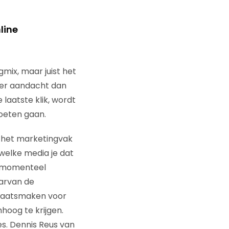
line
mix, maar juist het
eer aandacht dan
e laatste klik, wordt
oeten gaan.
n het marketingvak
welke media je dat
momenteel
aarvan de
plaatsmaken voor
hoog te krijgen.
es. Dennis Reus van