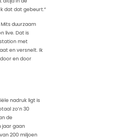
altijd in de
k dat dat gebeurt.”
. Mits duurzaam
 live. Dat is
station met
aat en versnelt. Ik
e door en door
le nadruk ligt is
otaal zo’n 30
van de
 jaar gaan
 van 200 miljoen