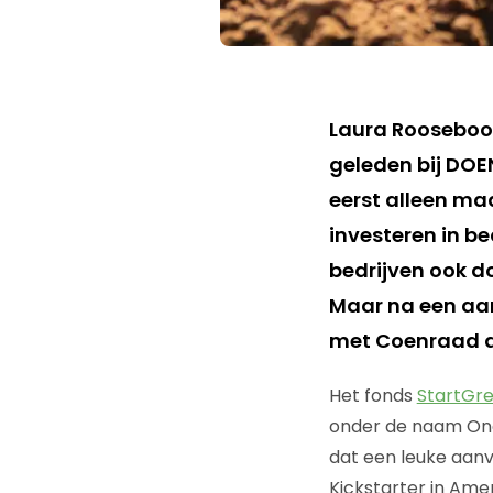
Laura Rooseboom
geleden bij DOEN
eerst alleen ma
investeren in b
bedrijven ook d
Maar na een aan
met Coenraad de 
Het fonds
StartGre
onder de naam On
dat een leuke aanv
Kickstarter in Ame