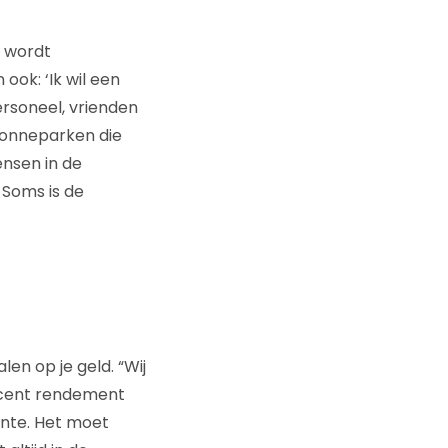
t wordt
ook: ‘Ik wil een
ersoneel, vrienden
 zonneparken die
ensen in de
 Soms is de
n op je geld. “Wij
rocent rendement
rente. Het moet