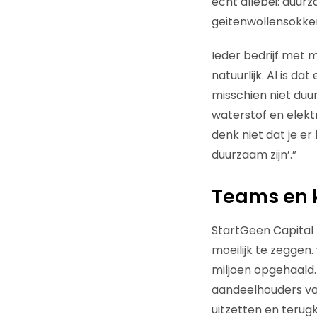
écht allebei: duurz
geitenwollensokken
Ieder bedrijf met 
natuurlijk. Al is da
misschien niet duu
waterstof en elektr
denk niet dat je er
duurzaam zijn’.”
Teams en k
StartGeen Capital 
moeilijk te zeggen.
miljoen opgehaald. 
aandeelhouders van
uitzetten en terugk