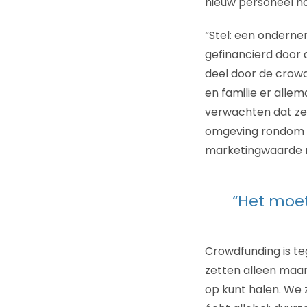
nieuw personeel na 
“Stel: een onderne
gefinancierd door 
deel door de crowd
en familie er alle
verwachten dat ze 
omgeving rondom h
marketingwaarde n
“Het moe
Crowdfunding is te
zetten alleen maar
op kunt halen. We z