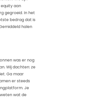
 equity aan
rg gegroeid. In het
tste bedrag dat is
. Gemiddeld halen
gonnen was er nog
n. Wij dachten: ze
niet. Ga maar
wamen er steeds
ingplatform. Je
 weten wat de