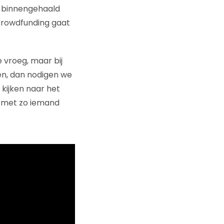
d binnengehaald
crowdfunding gaat
e vroeg, maar bij
ien, dan nodigen we
 kijken naar het
ar met zo iemand