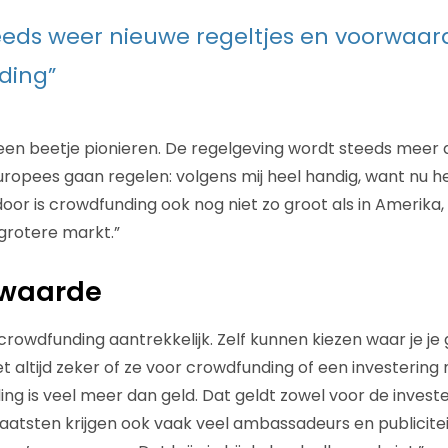
steeds weer nieuwe regeltjes en voorwaa
ding”
 een beetje pionieren. De regelgeving wordt steeds meer 
uropees gaan regelen: volgens mij heel handig, want nu hee
oor is crowdfunding ook nog niet zo groot als in Amerika,
 grotere markt.”
gwaarde
crowdfunding aantrekkelijk. Zelf kunnen kiezen waar je je ge
t altijd zeker of ze voor crowdfunding of een investering 
ng is veel meer dan geld. Dat geldt zowel voor de invest
aatsten krijgen ook vaak veel ambassadeurs en publicitei