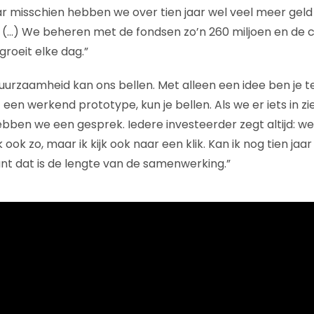
r misschien hebben we over tien jaar wel veel meer gel
 (…) We beheren met de fondsen zo’n 260 miljoen en de 
groeit elke dag.”
 duurzaamheid kan ons bellen. Met alleen een idee ben je t
 een werkend prototype, kun je bellen. Als we er iets in z
hebben we een gesprek. Iedere investeerder zegt altijd: we
k ook zo, maar ik kijk ook naar een klik. Kan ik nog tien ja
t dat is de lengte van de samenwerking.”