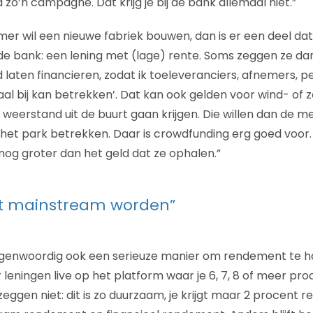
zo’n campagne. Dat krijg je bij de bank allemaal niet.”
mer wil een nieuwe fabriek bouwen, dan is er een deel da
de bank: een lening met (lage) rente. Soms zeggen ze dan 
 laten financieren, zodat ik toeleveranciers, afnemers, p
maal bij kan betrekken’. Dat kan ook gelden voor wind- of
weerstand uit de buurt gaan krijgen. Die willen dan de m
et park betrekken. Daar is crowdfunding erg goed voor.
og groter dan het geld dat ze ophalen.”
t mainstream worden”
genwoordig ook een serieuze manier om rendement te hale
 leningen live op het platform waar je 6, 7, 8 of meer p
eggen niet: dit is zo duurzaam, je krijgt maar 2 procent 