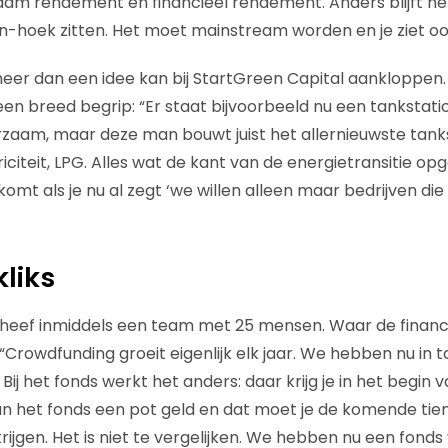
aam rendement en financieel rendement. Anders blijft het 
-hoek zitten. Het moet mainstream worden en je ziet oo
meer dan een idee kan bij StartGreen Capital aankloppen
t een breed begrip: “Er staat bijvoorbeeld nu een tankstation
rzaam, maar deze man bouwt juist het allernieuwste tank
iciteit, LPG. Alles wat de kant van de energietransitie opg
 komt als je nu al zegt ‘we willen alleen maar bedrijven di
liks
heef inmiddels een team met 25 mensen. Waar de financië
 “Crowdfunding groeit eigenlijk elk jaar. We hebben nu in t
Bij het fonds werkt het anders: daar krijg je in het begin 
 het fonds een pot geld en dat moet je de komende tien
rijgen. Het is niet te vergelijken. We hebben nu een fonds