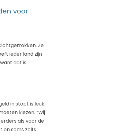
rden voor
dichtgetrokken. Ze
ft ieder land zijn
 want dat is
ld in stopt is leuk.
moeten kiezen. “Wij
eerders als voor de
t en soms zelfs