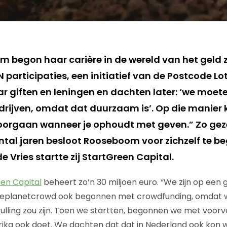
 begon haar carière in de wereld van het geld z
 participaties, een initiatief van de Postcode Lot
ar giften en leningen en dachten later: ‘we moet
edrijven, omdat dat duurzaam is’. Op die manier
oorgaan wanneer je ophoudt met geven.” Zo gez
tal jaren besloot Rooseboom voor zichzelf te b
Vries startte zij StartGreen Capital.
en Capital
beheert zo’n 30 miljoen euro. “We zijn op e
eplanetcrowd ook begonnen met crowdfunding, omdat 
ulling zou zijn. Toen we startten, begonnen we met voorv
rika ook doet. We dachten dat dat in Nederland ook kon w