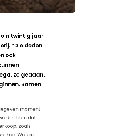
o’n twintig jaar
erij. “Die deden
en ook
 kunnen
egd, zo gedaan.
eginnen. Samen
en gegeven moment
we dachten dat
erkoop, zoals
erken. We zijn