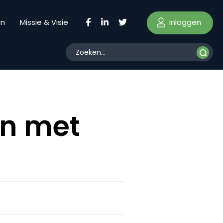
Inloggen
en
Missie & Visie
en met