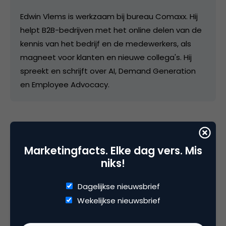
Edwin Vlems is werkzaam bij bureau Comaxx. Hij
helpt B2B-bedrijven met het online delen van de
kennis van het bedrijf en de medewerkers, als
magneet voor klanten en nieuwe collega's. Hij
spreekt en schrijft over AI, Demand Generation
en Employee Advocacy.
Categorie
Marketingfacts. Elke dag vers. Mis
Commerce
Contentmarketing & Storytelling
niks!
Dagelijkse nieuwsbrief
Wekelijkse nieuwsbrief
20 Reacties