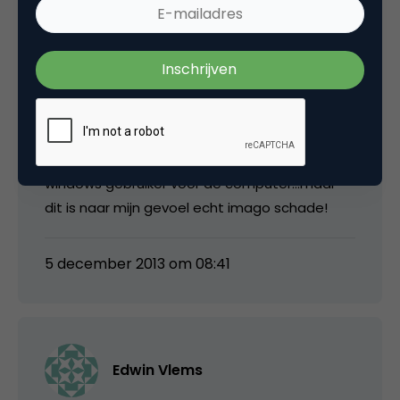
Wouter Kleinsman
Kick-ass artikel Edwin! Het walgt mij trouwens
letterlijk over hoe Microsoft van zulke kansloze
video’s maakt. Ik ben toevallig nog een
windows gebruiker voor de computer…maar
dit is naar mijn gevoel echt imago schade!
5 december 2013 om 08:41
Edwin Vlems