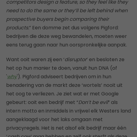
competitors design a feature, so they feel like they
need to do the same or they’ll be left behind when
prospective buyers begin comparing their
products.
” Een domme zet dus volgens Pigford:
bedrijven die deze weg bewandelen, moeten weer
eens terug gaan naar hun oorspronkelijke aanpak.
Want ooit waren zij een ‘
disruptor
’ en besloten ze
het op hun manier te doen, vanuit hun DNA (of
'
why
'). Pigford adviseert bedrijven om in hun
benadering van de markt deze ‘wortels’ nooit uit
het oog te verliezen. Je ziet wat er met Google
gebeurt: ooit een bedrijf met “
Don’t be evil
” als
intern motto en inmiddels in vrijwel elk Westers land
aangeklaagd voor het laks omgaan met
privacyregels. Het is net alsof elk bedrijf maar één
‘
cash cow
’ mag hebben en zelf ook sterft als deze