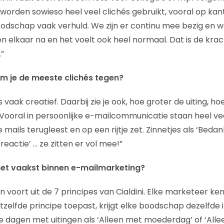
 worden sowieso heel veel clichés gebruikt, vooral op kan
odschap vaak verhuld. We zijn er continu mee bezig en w
 elkaar na en het voelt ook heel normaal. Dat is de kra
”
m je de meeste clichés tegen?
vaak creatief. Daarbij zie je ook, hoe groter de uiting, 
 Vooral in persoonlijke e-mailcommunicatie staan heel vee
 mails terugleest en op een rijtje zet. Zinnetjes als ‘Bedan
je reactie’ … ze zitten er vol mee!”
 het vaakst binnen e-mailmarketing?
 voort uit de 7 principes van Cialdini. Elke marketeer ken
hetzelfde principe toepast, krijgt elke boodschap dezelfde i
eke dagen met uitingen als ‘Alleen met moederdag’ of ‘All