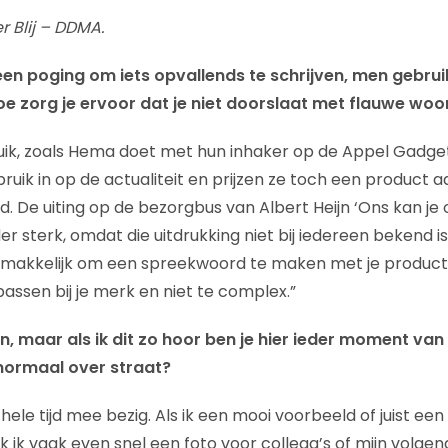
r Blij – DDMA.
n een poging om iets opvallends te schrijven, men gebr
 zorg je ervoor dat je niet doorslaat met flauwe wo
uik, zoals Hema doet met hun inhaker op de Appel Gadge
uik in op de actualiteit en prijzen ze toch een product aa
. De uiting op de bezorgbus van Albert Heijn ‘Ons kan 
er sterk, omdat die uitdrukking niet bij iedereen bekend is.
el makkelijk om een spreekwoord te maken met je product
assen bij je merk en niet te complex.”
, maar als ik dit zo hoor ben je hier ieder moment va
 normaal over straat?
 hele tijd mee bezig. Als ik een mooi voorbeeld of juist ee
k ik vaak even snel een foto voor collega’s of mijn volgen