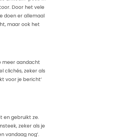
toor. Door het vele
e doen er allemaal
cht, maar ook het
hoe meer aandacht
l clichés, zeker als
kt voor je bericht’
t en gebruikt ze.
nsteek, zeker als je
een vandaag nog’.