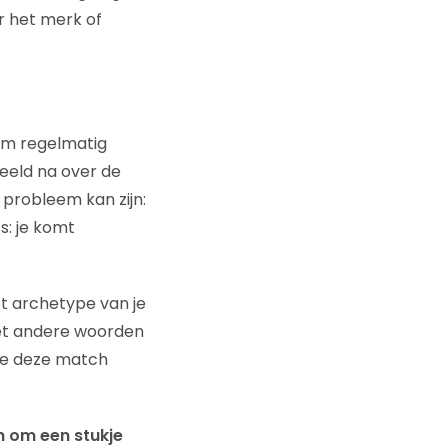
r het merk of
 om regelmatig
eeld na over de
 probleem kan zijn:
s: je komt
t archetype van je
met andere woorden
e je deze match
 om een stukje