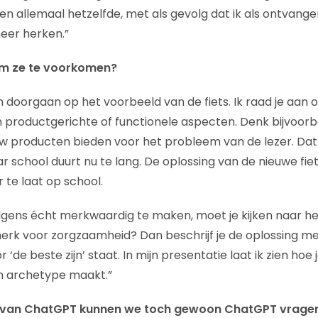
en allemaal hetzelfde, met als gevolg dat ik als ontvange
meer herken.”
om ze te voorkomen?
 doorgaan op het voorbeeld van de fiets. Ik raad je aan
 productgerichte of functionele aspecten. Denk bijvoorb
uw producten bieden voor het probleem van de lezer. Dat
aar school duurt nu te lang. De oplossing van de nieuwe fiet
 te laat op school.
lgens écht merkwaardig te maken, moet je kijken naar he
merk voor zorgzaamheid? Dan beschrijf je de oplossing 
r ‘de beste zijn’ staat. In mijn presentatie laat ik zien ho
en archetype maakt.”
van ChatGPT kunnen we toch gewoon ChatGPT vragen