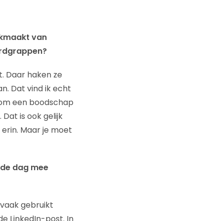
uikmaakt van
ordgrappen?
t. Daar haken ze
n. Dat vind ik echt
je om een boodschap
 Dat is ook gelijk
 erin. Maar je moet
n de dag mee
n vaak gebruikt
de LinkedIn-post. In