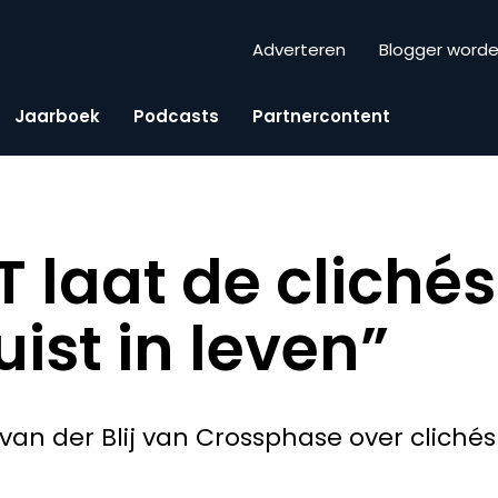
Adverteren
Blogger word
Jaarboek
Podcasts
Partnercontent
laat de clichés 
uist in leven”
 van der Blij van Crossphase over clich