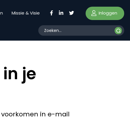
Inloggen
en
Missie & Visie
in je
és voorkomen in e-mail