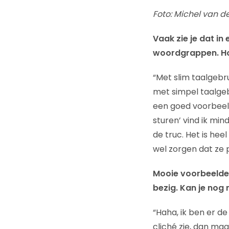
Foto: Michel van de
Vaak zie je dat i
woordgrappen. Hoe
“Met slim taalgebr
met simpel taalgebr
een goed voorbeeld
sturen’ vind ik mind
de truc. Het is he
wel zorgen dat ze p
Mooie voorbeelden
bezig. Kan je nog
“Haha, ik ben er de
cliché zie, dan maa