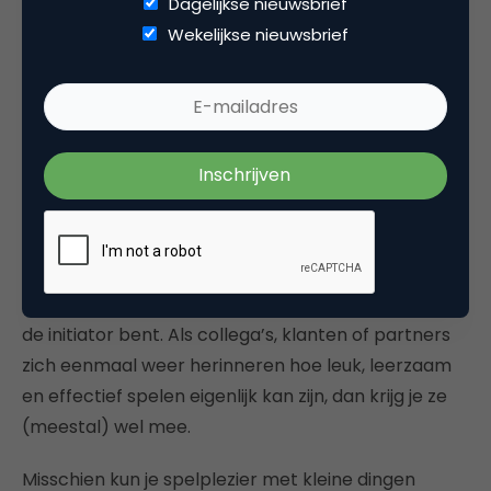
Dagelijkse nieuwsbrief
van bewustzijn waarbij de limitatie van je
Wekelijkse nieuwsbrief
denkkaders wordt opgerekt.
Door een veilige spelomgeving te creëren komen
er waardevolle inzichten boven water die anders in
de onderstroom waren blijven hangen.
Pak zelf de lego weer uit de kast
Wanneer je meer spelplezier wil terug brengen in je
werk of team dan is het vaak al genoeg wanneer jij
de initiator bent.
Als collega’s, klanten of partners
zich eenmaal weer herinneren hoe leuk, leerzaam
en effectief spelen eigenlijk kan zijn, dan krijg je ze
(meestal) wel mee.
Misschien kun je spelplezier met kleine dingen