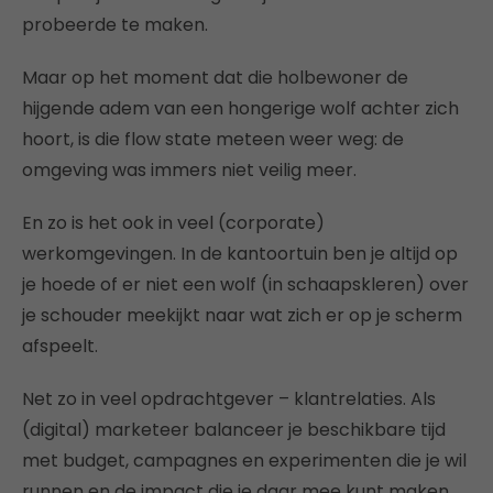
probeerde te maken.
Maar op het moment dat die holbewoner de
hijgende adem van een hongerige wolf achter zich
hoort, is die flow state meteen weer weg: de
omgeving was immers niet veilig meer.
En zo is het ook in veel (corporate)
werkomgevingen. In de kantoortuin ben je altijd op
je hoede of er niet een wolf (in schaapskleren) over
je schouder meekijkt naar wat zich er op je scherm
afspeelt.
Net zo in veel opdrachtgever – klantrelaties. Als
(digital) marketeer balanceer je beschikbare tijd
met budget, campagnes en experimenten die je wil
runnen en de impact die je daar mee kunt maken.