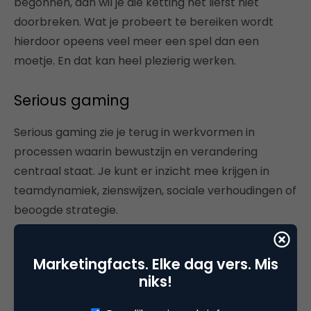
begonnen, dan wil je die ketting het liefst niet
doorbreken. Wat je probeert te bereiken wordt
hierdoor opeens veel meer een spel dan een
moetje. En dat kan heel plezierig werken.
Serious gaming
Serious gaming zie je terug in werkvormen in
processen waarin bewustzijn en verandering
centraal staat. Je kunt er inzicht mee krijgen in
teamdynamiek, zienswijzen, sociale verhoudingen of
beoogde strategie.
Of het nu rollenspellen zijn, gedachte-
Marketingfacts. Elke dag vers. Mis
experimenten, fictieve cases die je oplost in break-
niks!
out sessies of het bouwen met lego: serious gaming
brengt je samen met anderen in een speelse staat