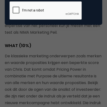
identificeren. Dan vraag ik mijzelf af, hoeveel
professionals noemen zich marketer in persona 1 of
eerder business manager of ‘head of growth’? De
expertise van het personeel kun je meten met een
test als NIMA Marketing Peil.
WHAT (10%)
De klassieke marketing onderwerpen zoals merken
en waarde proposities krijgen een beperkte score
van Chris. Dat komt omdat Pricing Power in
combinatie met Purpose de ultieme resultante is
van alle merken en hun waarde proposities. Bekijk
ook dit door de ogen van de analist of investeerder:
die zijn niet onder de indruk als je verteld dat je een
nieuwe merkcampagne hebt ontwikkeld. Die indruk