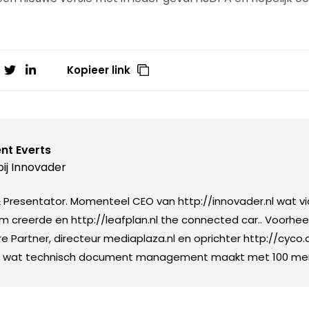
Kopieer link
nt Everts
ij
Innovader
Presentator. Momenteel CEO van http://innovader.nl wat v
m creerde en http://leafplan.nl the connected car.. Voorhee
re Partner, directeur mediaplaza.nl en oprichter http://cyco
jf wat technisch document management maakt met 100 me