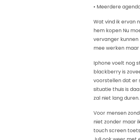
• Meerdere agenda’
Wat vind ik ervan n
hem kopen Nu moet 
vervanger kunnen z
mee werken maar de
Iphone voelt nog s
blackberry is zove
voorstellen dat er 
situatie thuis is da
zal niet lang duren.
Voor mensen zonder
niet zonder maar i
touch screen toet
Juli ook weer met 