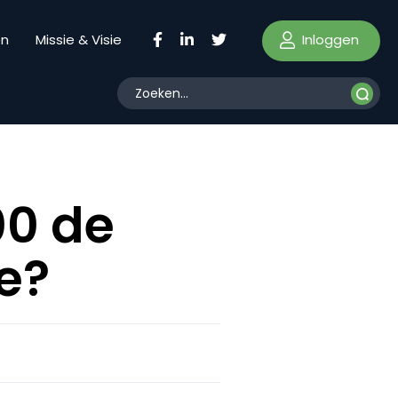
Inloggen
en
Missie & Visie
00 de
e?