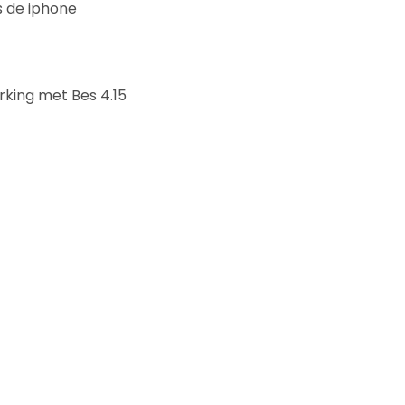
s de iphone
rking met Bes 4.15