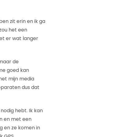
en zit erin en ik ga
zou het een
et er wat langer
 maar de
 me goed kan
 met mijn media
 apparaten dus dat
nodig hebt. Ik kan
en en met een
g en ze komen in
k GPS.