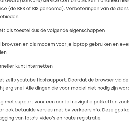
 hardware/sofware/service combinatie. Een handheld hee
ice (de BES of BIS genoemd). Verbeteringen van de diens
gebieden.
ft als toestel dus de volgende eigenschappen
el browsen en als modem voor je laptop gebruiken en eve
len.
 sneller kunt internetten
t zelfs youtube flashsupport. Doordat de browser via d
hij erg snel. Alle dingen die voor mobiel niet nodig zijn wo
ng met support voor een aantal navigatie pakketten zoals
r ook betaalde versies met bv verkeersinfo. Deze gps k
ging van foto’s, video’s en route registratie.