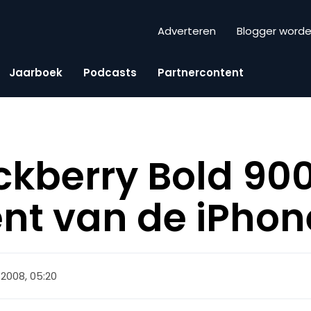
Adverteren
Blogger word
Jaarboek
Podcasts
Partnercontent
ackberry Bold 90
nt van de iPhon
 2008, 05:20