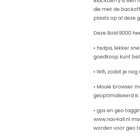
Blackberry is een
die met de backoff
plaats op al deze 
Deze Bold 9000 hee
• hsdpa, lekker sn
goedkoop kunt bel
• Wifi, zodat je nog
• Mooie browser me
geoptimaliseerd is 
• gps en geo taggi
www.nav4all.nl maa
worden voor geo tag