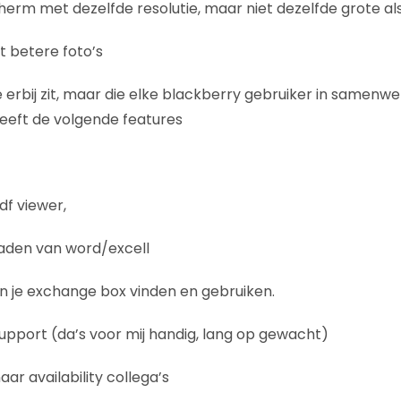
cherm met dezelfde resolutie, maar niet dezelfde grote al
 betere foto’s
 erbij zit, maar die elke blackberry gebruiker in samenwe
geeft de volgende features
df viewer,
oaden van word/excell
l in je exchange box vinden en gebruiken.
support (da’s voor mij handig, lang op gewacht)
aar availability collega’s