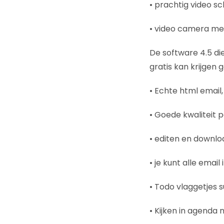
• prachtig video s
• video camera met
De software 4.5 die
gratis kan krijgen 
• Echte html email,
• Goede kwaliteit p
• editen en downl
• je kunt alle emai
• Todo vlaggetjes 
• Kijken in agenda n