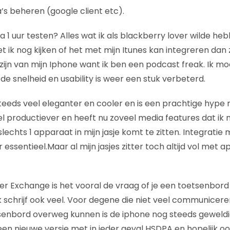
s beheren (google client etc).
a 1 uur testen? Alles wat ik als blackberry lover wilde hebb
ik nog kijken of het met mijn Itunes kan integreren dan 
ijn van mijn Iphone want ik ben een podcast freak. Ik mo
 snelheid en usability is weer een stuk verbeterd.
teeds veel eleganter en cooler en is een prachtige hype
el productiever en heeft nu zoveel media features dat ik
slechts 1 apparaat in mijn jasje komt te zitten. Integratie
ar essentieel.Maar al mijn jasjes zitter toch altijd vol met
 Exchange is het vooral de vraag of je een toetsenbord 
k schrijf ook veel. Voor degene die niet veel communicer
senbord overweg kunnen is de iphone nog steeds geweldi
een nieuwe versie met in ieder geval HSDPA en hopelijk oo