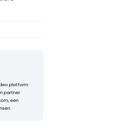
ideo platform
n partner
.com, een
nsen.