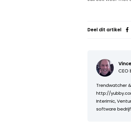
Deel dit artikel
Vince
CEO b
Trendwatcher & 
http://yubby.co
Interimic, Ventu
software bedri