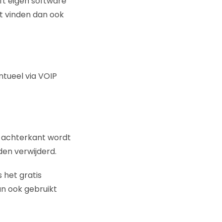
ft eigen software
t vinden dan ook
ntueel via VOIP
e achterkant wordt
rden verwijderd.
 het gratis
an ook gebruikt