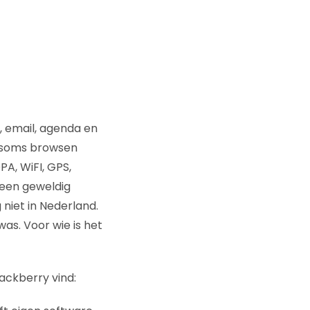
r, email, agenda en
n soms browsen
PA, WiFI, GPS,
 een geweldig
niet in Nederland.
was. Voor wie is het
lackberry vind: