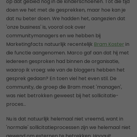
op dat gebied nog in de kinderschoenen. Tot die tijd
doen we het met de gesprekken, maar hoe kan je
dat nu beter doen. We hadden het, aangezien dat
'onze business' is, vooral ook over
communitymanagers en we hebben bij
Marketingfacts natuurlijk recentelijk
Bram Koster
in
die functie aangenomen. Marco gaf aan dat hij met
iedereen gesproken had binnen de organisatie,
waarop ik vroeg: wie van de bloggers hebben het
gesprek gedaan? En toen viel het even stil. De
community, de groep die Bram moet 'managen',
was niet betrokken geweest bij het sollicitatie-
proces…
Nu is dat natuurlijk helemaal niet vreemd, want in
'normale' sollicitatieprocessen zijn we helemaal niet
gewend om externen te betrekken. Hooguit