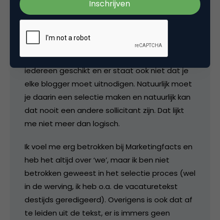
chi666
@Laurens: je oneens vind ik een beetje
onzinnig als ik eerlijk ben. Natuurlijk is niet
iedereen geschikt en er staat ook niet dat je
elke blogger moet uitnodigen. Natuurlijk moet
je daarin een selectie maken en natuurlijk kan
dat nooit een andere sollicitant zijn. Dat lijkt
me niet meer dan logisch.
Ik voel me erg betrokken bij Marketingfacts en
heb het altijd over ‘we’, maar ik ben niet
betrokken geweest in het selectie proces (wel
in de werving, ik heb o.a. de vacaturetekst
destijds geredigeerd). Overigens is ook dat af
te leiden uit de tekst, er is immers geen