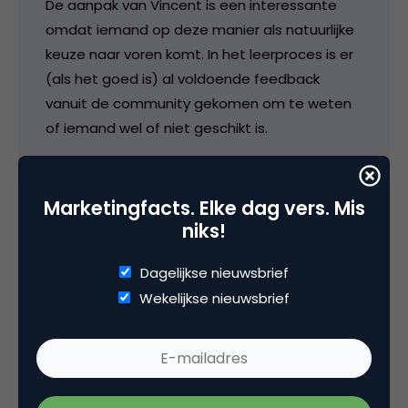
De aanpak van Vincent is een interessante
omdat iemand op deze manier als natuurlijke
keuze naar voren komt. In het leerproces is er
(als het goed is) al voldoende feedback
vanuit de community gekomen om te weten
of iemand wel of niet geschikt is.
Wat ik uit de column niet kan afleiden is of Bas
betrokken is geweest bij het aannameproces
Marketingfacts. Elke dag vers. Mis
van de nieuwe community manager. Er wordt
niks!
namelijk gesproken in de ‘we’-vorm als het op
de beslissing aankomt.
Dagelijkse nieuwsbrief
Wekelijkse nieuwsbrief
30 juli 2012 om 10:09