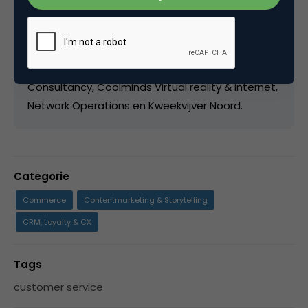
Een mailtje sturen kan natuurlijk ook,
tadek@solarz.nl omdat ik van simpel houd. CMG
Nederland wordt gevormd door DWVTS
marketingadviseurs, WEDA/BigID, Crossover
Consultancy, Coolminds Virtual reality & internet,
Network Operations en Kweekvijver Noord.
Categorie
Commerce
Contentmarketing & Storytelling
CRM, Loyalty & CX
Tags
customer service