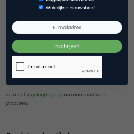
Geweldige show, ik heb ervan genoten.
Wekelijkse nieuwsbrief
Tegenwoordig is het gebruikelijk om de
projectie kijken in de markt. Ik ken een online
bron vision2watch.nl dat het maken van kunst
projectie voor klanten.
28 juni 2014 om 10:37
Plaats reactie
Je moet
ingelogd zijn op
om een reactie te
plaatsen.