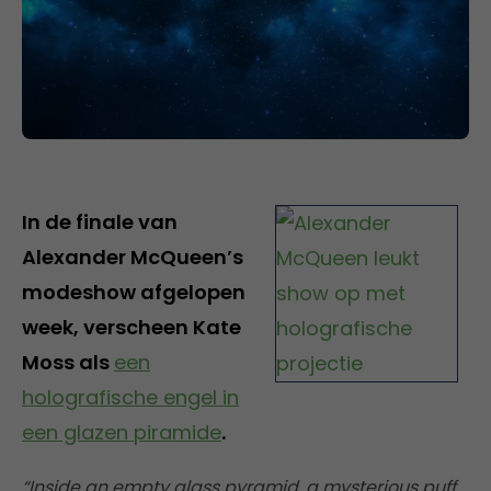
In de finale van
Alexander McQueen’s
modeshow afgelopen
week, verscheen Kate
Moss als
een
holografische engel in
een glazen piramide
.
“Inside an empty glass pyramid, a mysterious puff